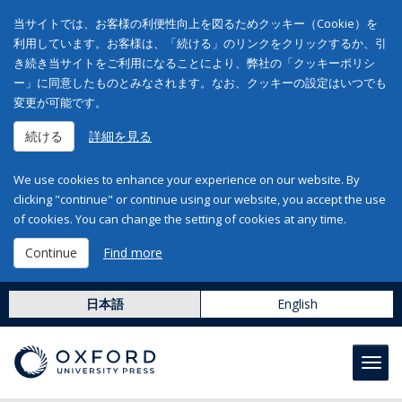
当サイトでは、お客様の利便性向上を図るためクッキー（Cookie）を
利用しています。お客様は、「続ける」のリンクをクリックするか、引
き続き当サイトをご利用になることにより、弊社の「クッキーポリシ
ー」に同意したものとみなされます。なお、クッキーの設定はいつでも
変更が可能です。
続ける
詳細を見る
We use cookies to enhance your experience on our website. By
clicking "continue" or continue using our website, you accept the use
of cookies. You can change the setting of cookies at any time.
Continue
Find more
日本語
English
Toggl
navig