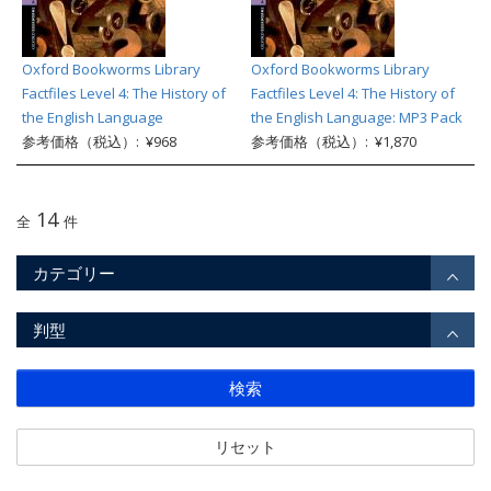
Oxford Bookworms Library
Oxford Bookworms Library
Factfiles Level 4: The History of
Factfiles Level 4: The History of
the English Language
the English Language: MP3 Pack
参考価格（税込）: ¥968
参考価格（税込）: ¥1,870
14
全
件
カテゴリー
判型
検索
リセット