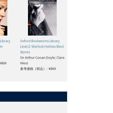
Library
Oxford Bookworms Library
Oxford Bookworms Library
om
Level 2: Sherlock Holmes Short
Level 2: The Piano: MP3 Pack
Rosemary Border
Stories
Sir Arthur Conan Doyle; Clare
参考価格（税込）: ¥1,518
869
West
参考価格（税込）: ¥869