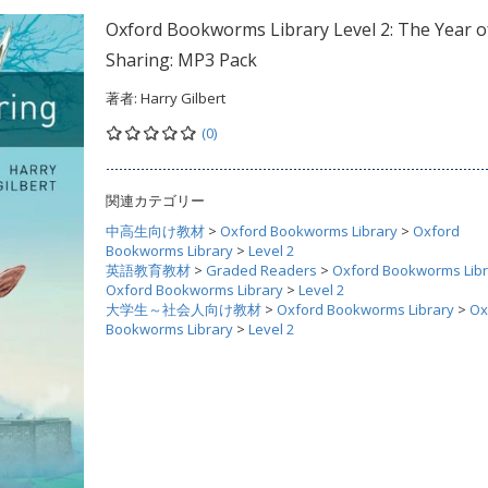
Oxford Bookworms Library Level 2: The Year o
Sharing: MP3 Pack
著者:
Harry Gilbert
(0)
関連カテゴリー
中高生向け教材
>
Oxford Bookworms Library
>
Oxford
Bookworms Library
>
Level 2
英語教育教材
>
Graded Readers
>
Oxford Bookworms Libr
Oxford Bookworms Library
>
Level 2
大学生～社会人向け教材
>
Oxford Bookworms Library
>
Ox
Bookworms Library
>
Level 2