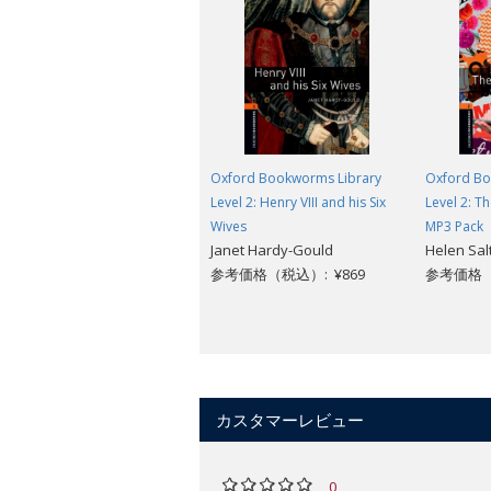
Oxford Bookworms Library
Oxford Bo
Level 2: Henry VIII and his Six
Level 2: T
Wives
MP3 Pack
Janet Hardy-Gould
Helen Sal
参考価格（税込）: ¥869
参考価格（税
カスタマーレビュー
0