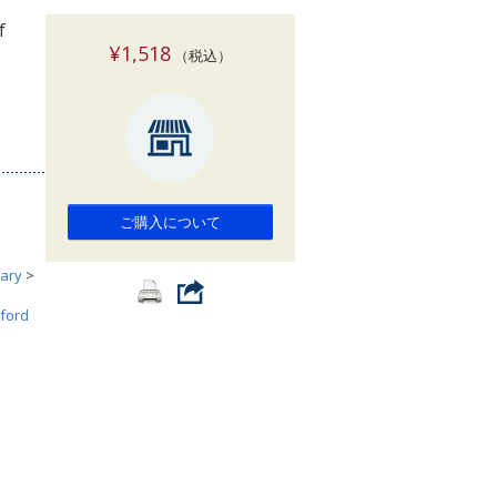
索
f
¥1,518
（税込）
ご購入について
ary
>
ford