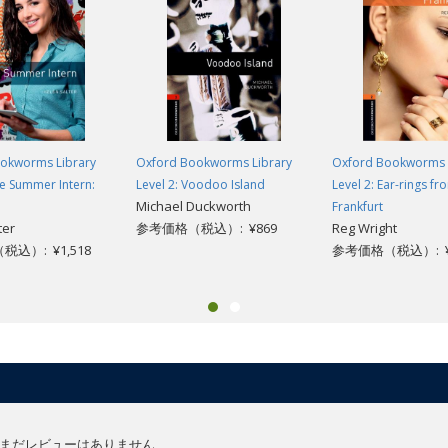
okworms Library
Oxford Bookworms Library
Oxford Bookworms 
he Summer Intern:
Level 2: Voodoo Island
Level 2: Ear-rings fr
Michael Duckworth
Frankfurt
ter
参考価格（税込）: ¥869
Reg Wright
込）: ¥1,518
参考価格（税込）: ¥
まだレビューはありません