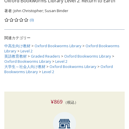
Oxford Bookworms Library Level 2: Return to Earth
著者:
John Christopher; Susan Binder
(0)
関連カテゴリー
中高生向け教材
>
Oxford Bookworms Library
>
Oxford Bookworms
Library
>
Level 2
英語教育教材
>
Graded Readers
>
Oxford Bookworms Library
>
Oxford Bookworms Library
>
Level 2
大学生～社会人向け教材
>
Oxford Bookworms Library
>
Oxford
Bookworms Library
>
Level 2
¥869
（税込）