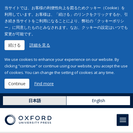
当サイトでは、お客様の利便性向上を図るためクッキー（Cookie）を
利用しています。お客様は、「続ける」のリンクをクリックするか、引
き続き当サイトをご利用になることにより、弊社の「クッキーポリシ
ー」に同意したものとみなされます。なお、クッキーの設定はいつでも
変更が可能です。
続ける
詳細を見る
We use cookies to enhance your experience on our website. By
clicking "continue" or continue using our website, you accept the use
of cookies. You can change the setting of cookies at any time.
Continue
Find more
日本語
English
Toggl
navig