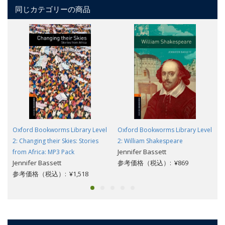
同じカテゴリーの商品
Oxford Bookworms Library Level
Oxford Bookworms Library Level
2: Changing their Skies: Stories
2: William Shakespeare
Jennifer Bassett
from Africa: MP3 Pack
Jennifer Bassett
参考価格（税込）: ¥869
参考価格（税込）: ¥1,518