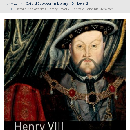
ホーム
Oxford Bookworms Library
Level 2
Oxford Bookworms Library Level 2: Henry VIII and his Six Wives