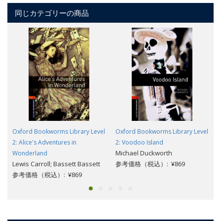
同じカテゴリーの商品
Oxford Bookworms Library Level
Oxford Bookworms Library Level
2: Alice's Adventures in
2: Voodoo Island
Michael Duckworth
Wonderland
Lewis Carroll; Bassett Bassett
参考価格（税込）: ¥869
参考価格（税込）: ¥869