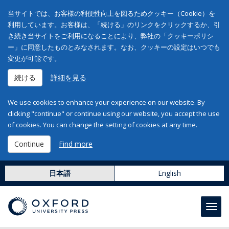
当サイトでは、お客様の利便性向上を図るためクッキー（Cookie）を
利用しています。お客様は、「続ける」のリンクをクリックするか、引
き続き当サイトをご利用になることにより、弊社の「クッキーポリシ
ー」に同意したものとみなされます。なお、クッキーの設定はいつでも
変更が可能です。
続ける
詳細を見る
We use cookies to enhance your experience on our website. By
clicking "continue" or continue using our website, you accept the use
of cookies. You can change the setting of cookies at any time.
Continue
Find more
日本語
English
Toggl
navig