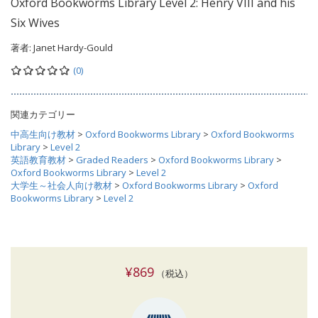
Oxford Bookworms Library Level 2: Henry VIII and his
Six Wives
著者:
Janet Hardy-Gould
(0)
関連カテゴリー
中高生向け教材
>
Oxford Bookworms Library
>
Oxford Bookworms
Library
>
Level 2
英語教育教材
>
Graded Readers
>
Oxford Bookworms Library
>
Oxford Bookworms Library
>
Level 2
大学生～社会人向け教材
>
Oxford Bookworms Library
>
Oxford
Bookworms Library
>
Level 2
¥869
（税込）