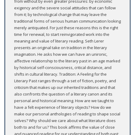
from without by even greater pressures: by economic
exigency and the severe social attitudes that can follow
from it; by technological change that may leave the
traditional forms of serious human communication looking
merely antiquated. For just these reasons this is the right
time for renewal, to start reinvigorated work into the
meaning and value of literary reading. Seth Lerer
presents an original take on tradition in the literary
imagination. He asks how we can have an unironic,
affective relationship to the literary past in an age marked
by historical self-consciousness, critical distance, and
shifts in cultural literacy. Tradition: A Feeling for the
Literary Past ranges through a set of fiction, poetry, and
criticism that makes up our inherited traditions and that
also confronts the question of a literary canon and its
personal and historical meaning. How are we taught to
have a felt experience of literary objects? How do we
make our personal anthologies of reading to shape social
selves? Why should we care about what literature does
both to and for us? This book affirms the value of close
and nuanced reading for our understanding of both past