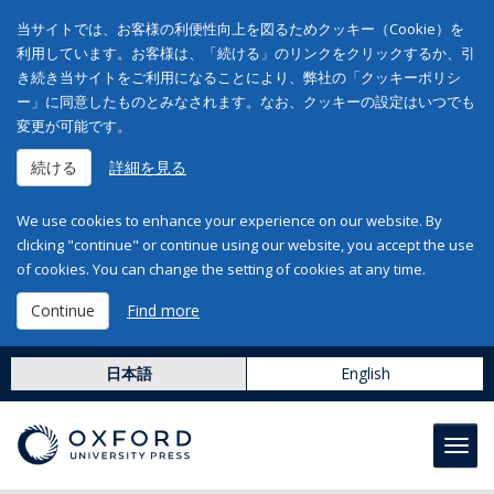
当サイトでは、お客様の利便性向上を図るためクッキー（Cookie）を
利用しています。お客様は、「続ける」のリンクをクリックするか、引
き続き当サイトをご利用になることにより、弊社の「クッキーポリシ
ー」に同意したものとみなされます。なお、クッキーの設定はいつでも
変更が可能です。
続ける
詳細を見る
We use cookies to enhance your experience on our website. By
clicking "continue" or continue using our website, you accept the use
of cookies. You can change the setting of cookies at any time.
Continue
Find more
日本語
English
Toggl
navig