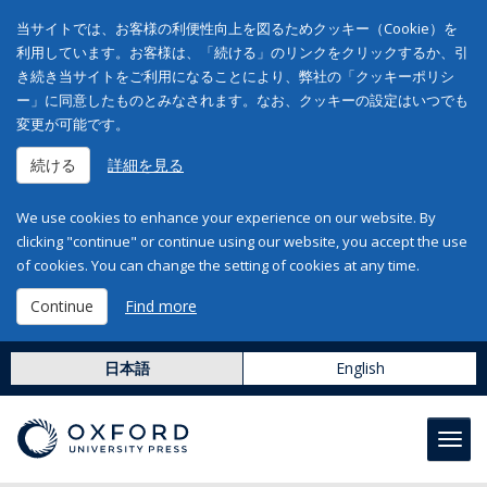
当サイトでは、お客様の利便性向上を図るためクッキー（Cookie）を
利用しています。お客様は、「続ける」のリンクをクリックするか、引
き続き当サイトをご利用になることにより、弊社の「クッキーポリシ
ー」に同意したものとみなされます。なお、クッキーの設定はいつでも
変更が可能です。
続ける
詳細を見る
We use cookies to enhance your experience on our website. By
clicking "continue" or continue using our website, you accept the use
of cookies. You can change the setting of cookies at any time.
Continue
Find more
日本語
English
Toggl
navig