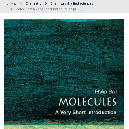
ホーム
Chemistry
Chemistry & allied sciences
Molecules: A Very Short Introduction [#101]