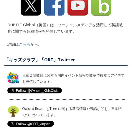
OUP ELT Global（英国）は、ソーシャルメディアを活用して英語教
育に関する各種情報を発信しています。
詳細は
こちら
から。
「キッズクラブ」「ORT」Twitter
児童英語教育に関する国内イベント情報や教室で役立つアイデア
を発信しています。
Oxford Reading Tree に関する新着情報や裏話などを、日本語
でつぶやいています。