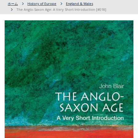
ホーム
History of Europe
England & Wales
The Anglo-Saxon Age: A Very Short Introduction [#018]