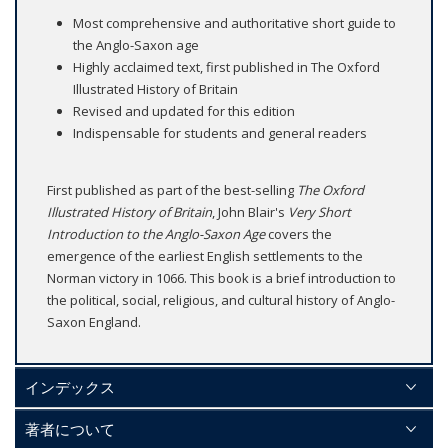
Most comprehensive and authoritative short guide to
the Anglo-Saxon age
Highly acclaimed text, first published in The Oxford
Illustrated History of Britain
Revised and updated for this edition
Indispensable for students and general readers
First published as part of the best-selling
The Oxford
Illustrated History of Britain
, John Blair's
Very Short
Introduction to the Anglo-Saxon Age
covers the
emergence of the earliest English settlements to the
Norman victory in 1066. This book is a brief introduction to
the political, social, religious, and cultural history of Anglo-
Saxon England.
インデックス
著者について