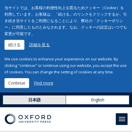
当サイトでは、お客様の利便性向上を図るためクッキー（Cookie）を
利用しています。お客様は、「続ける」のリンクをクリックするか、引
き続き当サイトをご利用になることにより、弊社の「クッキーポリシ
ー」に同意したものとみなされます。なお、クッキーの設定はいつでも
変更が可能です。
続ける
詳細を見る
We use cookies to enhance your experience on our website. By
clicking "continue" or continue using our website, you accept the use
of cookies. You can change the setting of cookies at any time.
Continue
Find more
日本語
English
Toggl
navig