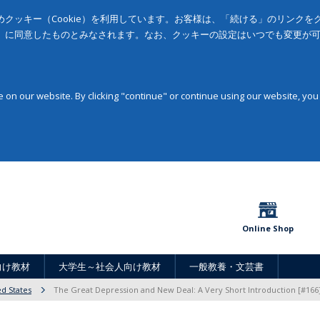
クッキー（Cookie）を利用しています。お客様は、「続ける」のリンク
」に同意したものとみなされます。なお、クッキーの設定はいつでも変更が
on our website. By clicking "continue" or continue using our website, you
Online Shop
向け教材
大学生～社会人向け教材
一般教養・文芸書
ed States
The Great Depression and New Deal: A Very Short Introduction [#166