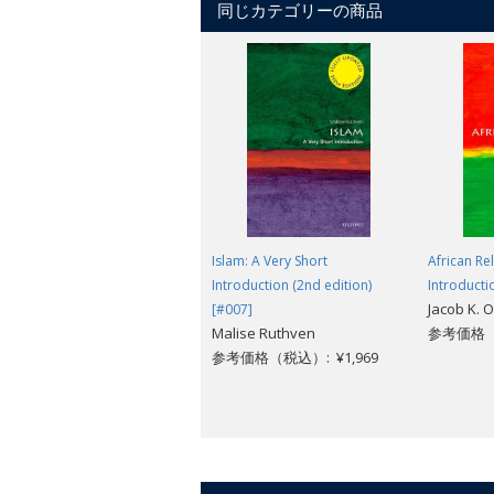
同じカテゴリーの商品
Today we can look back at the New Deal
making this book an ideal introduction 
Islam: A Very Short
African Rel
Introduction (2nd edition)
Introducti
Jacob K. 
[#007]
Malise Ruthven
参考価格（税
参考価格（税込）: ¥1,969