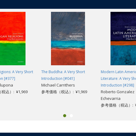
 and, for the first time, see its full complexity. Rauchway captures this w
to one of the great policy revolutions in history.
igions: A Very Short
The Buddha: A Very Short
Modern Latin Ameri
on [#377]
Introduction [#041]
Literature: A Very Sh
Olupona
Michael Carrithers
Introduction [#298]
込）: ¥1,969
参考価格（税込）: ¥1,969
Roberto Gonzalez
Echevarria
参考価格（税込）: ¥1