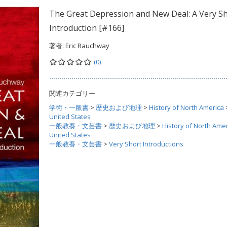
The Great Depression and New Deal: A Very S
Introduction [#166]
著者:
Eric Rauchway
(0)
関連カテゴリー
学術・一般書
>
歴史および地理
>
History of North America
United States
一般教養・文芸書
>
歴史および地理
>
History of North Ame
United States
一般教養・文芸書
>
Very Short Introductions