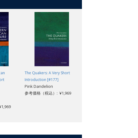
hole in a remarkably short space,
can
The Quakers: A Very Short
The Etruscans: A Very Short
ort
Introduction [#177]
Introduction [#389]
Pink Dandelion
Christopher Smith
参考価格（税込）: ¥1,969
参考価格（税込）: ¥1,969
,969