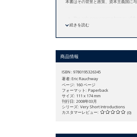
本書はその背景と政策、資本主義国に与
The only new concise history of 
続きを読む
The New Deal shaped our nation's poli
compact history, Eric Rauchway offers 
Rauchway first describes how the root
商品情報
vengeance"—which in effect isolated 
magnitude of the resulting economic up
ISBN : 9780195326345
Roosevelt's vigorous (and sometimes u
著者:
Eric Rauchway
as a response to this global economic 
ページ
160 ページ
フォーマット
Paperback
The book examines a key sampling of 
サイズ
111 x 174 mm
to the Public Works Administration and
刊行日
2008年03月
シリーズ
Very Short Introductions
カスタマーレビュー
In the end, Rauchway concludes, it was
(0)
needed to put Americans back to work.
the World Bank, and the International