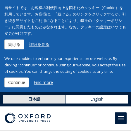
当サイトでは、お客様の利便性向上を図るためクッキー（Cookie）を
利用しています。お客様は、「続ける」のリンクをクリックするか、引
き続き当サイトをご利用になることにより、弊社の「クッキーポリシ
ー」に同意したものとみなされます。なお、クッキーの設定はいつでも
変更が可能です。
続ける
詳細を見る
We use cookies to enhance your experience on our website. By
clicking "continue" or continue using our website, you accept the use
of cookies. You can change the setting of cookies at any time.
Continue
Find more
日本語
English
Toggl
navig