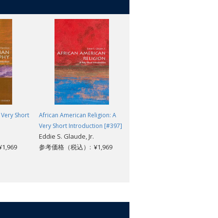
 Very Short
African American Religion: A
American Politics: A Very Short
Very Short Introduction [#397]
Introduction [#350]
Eddie S. Glaude, Jr.
Richard M. Valelly
,969
参考価格（税込）: ¥1,969
参考価格（税込）: ¥1,969