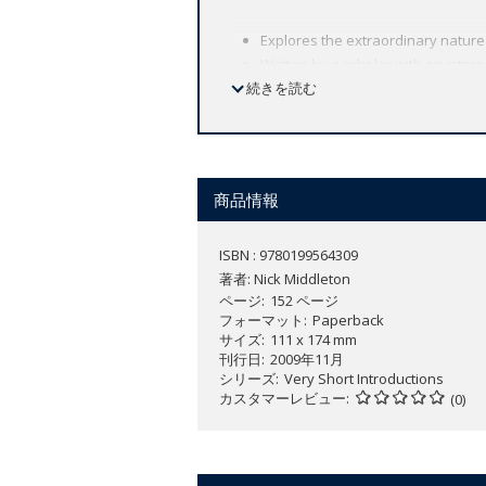
Explores the extraordinary nature
Written by a scholar with an intern
続きを読む
Demonstrates the great variety wit
Deserts make up a third of the planet's
forms?
商品情報
Deserts are remarkable places. Typifi
spectacularly beautiful, and on occasio
ISBN : 9780199564309
scenery, and ingenious human adaptati
著者:
Nick Middleton
successful human occupation.
ページ
152 ページ
フォーマット
Paperback
サイズ
111 x 174 mm
This Very Short Introduction tells you
刊行日
2009年11月
working of our planet.
シリーズ
Very Short Introductions
カスタマーレビュー
(0)