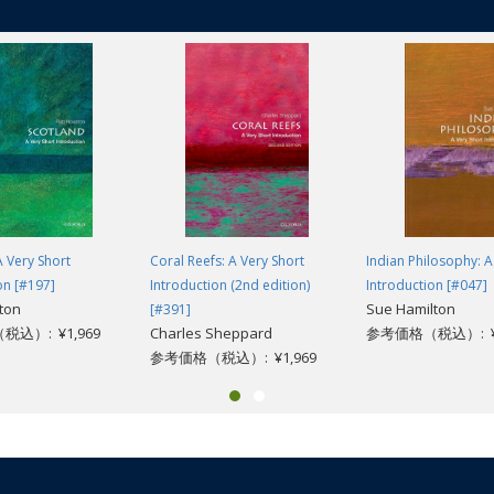
A Very Short
Coral Reefs: A Very Short
Indian Philosophy: A
on [#197]
Introduction (2nd edition)
Introduction [#047]
ton
Sue Hamilton
[#391]
込）: ¥1,969
Charles Sheppard
参考価格（税込）: ¥1
参考価格（税込）: ¥1,969