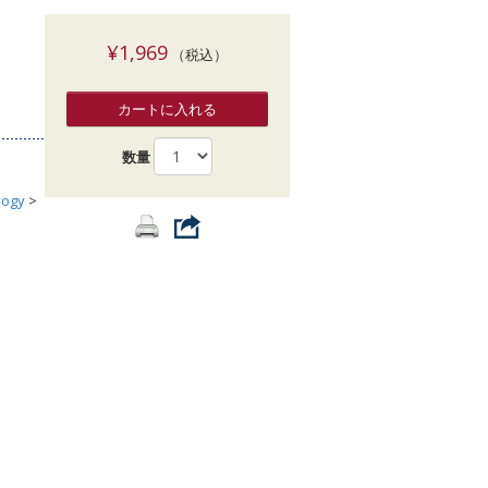
索
¥1,969
（税込）
カートに入れる
数量
logy
>