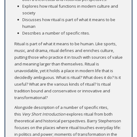
Explores how ritual functions in modern culture and
society
Discusses how ritual is part of what it means to be
human
Describes a number of specific rites.
Ritual is part of what it means to be human. Like sports,
music, and drama, ritual defines and enriches culture,
putting those who practice it in touch with sources of value
and meaning larger than themselves. Ritual is
unavoidable, yet it holds a place in modern life that is
decidedly ambiguous. What is ritual? What does it do? Is it
useful? What are the various kinds of ritual? Is ritual
tradition bound and conservative or innovative and
transformational?
Alongside description of a number of specific rites,
this
Very Short Introduction
explores ritual from both
theoretical and historical perspectives. Barry Stephenson
focuses on the places where ritual touches everyday life:
in politics and power; moments of transformation in the