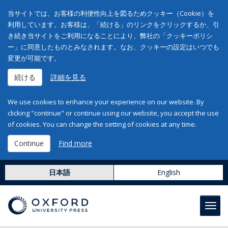
当サイトでは、お客様の利便性向上を図るためクッキー（Cookie）を
利用しています。お客様は、「続ける」のリンクをクリックするか、引
き続き当サイトをご利用になることにより、弊社の「クッキーポリシ
ー」に同意したものとみなされます。なお、クッキーの設定はいつでも
変更が可能です。
続ける
詳細を見る
We use cookies to enhance your experience on our website. By
clicking "continue" or continue using our website, you accept the use
of cookies. You can change the setting of cookies at any time.
Continue
Find more
日本語
English
Toggl
navig