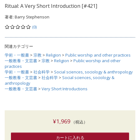
Ritual: A Very Short Introduction [#421]
著者:
Barry Stephenson
(0)
関連カテゴリー
学術・一般書
>
宗教
>
Religion
>
Public worship and other practices
一般教養・文芸書
>
宗教
>
Religion
>
Public worship and other
practices
学術・一般書
>
社会科学
>
Social sciences, sociology & anthropology
一般教養・文芸書
>
社会科学
>
Social sciences, sociology &
anthropology
一般教養・文芸書
>
Very Short Introductions
¥1,969
（税込）
カートに入れる