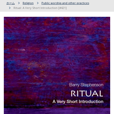
ホーム
Religion
Public worship and other practices
Ritual: A Very Short Introduction [#421]