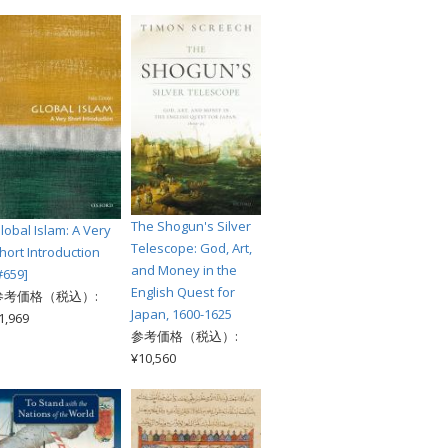
The Shogun's Silver
lobal Islam: A Very
Telescope: God, Art,
hort Introduction
and Money in the
#659]
English Quest for
参考価格（税込）:
Japan, 1600-1625
1,969
参考価格（税込）:
¥10,560