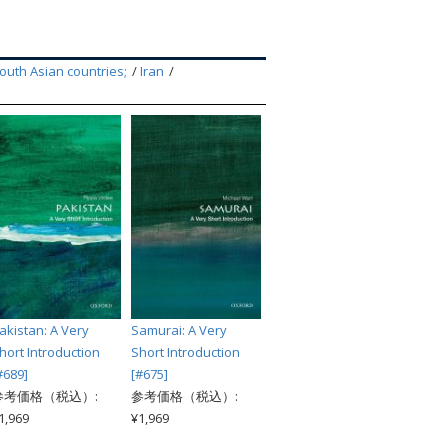
索
outh Asian countries;
Iran
akistan: A Very
Samurai: A Very
hort Introduction
Short Introduction
#689]
[#675]
参考価格（税込）:
参考価格（税込）:
1,969
¥1,969