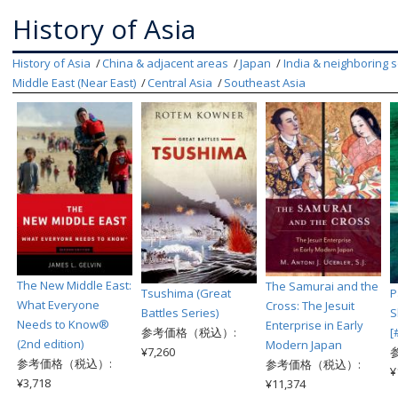
History of Asia
History of Asia
China & adjacent areas
Japan
India & neighboring s
Middle East (Near East)
Central Asia
Southeast Asia
The New Middle East:
The Samurai and the
Tsushima (Great
P
What Everyone
Cross: The Jesuit
Battles Series)
S
Needs to Know®
Enterprise in Early
参考価格（税込）:
[
(2nd edition)
Modern Japan
¥7,260
参考価格（税込）:
参考価格（税込）:
¥
¥3,718
¥11,374