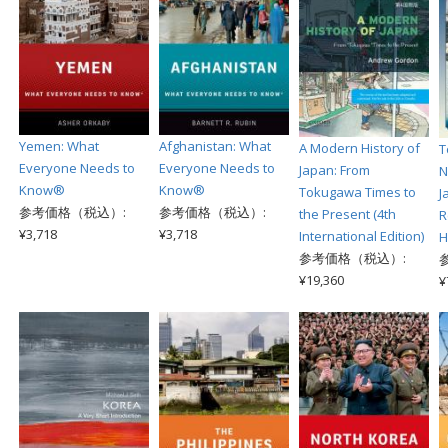
Yemen: What
Afghanistan: What
A Modern History of
T
Everyone Needs to
Everyone Needs to
Japan: From
N
Know®
Know®
Tokugawa Times to
J
参考価格（税込）:
参考価格（税込）:
the Present (4th
R
¥3,718
¥3,718
International Edition)
H
参考価格（税込）:
¥19,360
¥