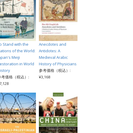
o Stand with the
Anecdotes and
ations of the World:
Antidotes: A
apan's Meiji
Medieval Arabic
estoration in World
History of Physicians
istory
参考価格（税込）:
参考価格（税込）:
¥3,168
7,128