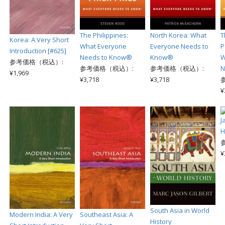
The Philippines:
North Korea: What
T
Korea: A Very Short
What Everyone
Everyone Needs to
P
Introduction [#625]
Needs to Know®
Know®
W
参考価格（税込）:
参考価格（税込）:
参考価格（税込）:
N
¥1,969
¥3,718
¥3,718
¥
J
H
¥
South Asia in World
Modern India: A Very
Southeast Asia: A
History