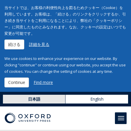
当サイトでは、お客様の利便性向上を図るためクッキー（Cookie）を
利用しています。お客様は、「続ける」のリンクをクリックするか、引
き続き当サイトをご利用になることにより、弊社の「クッキーポリシ
ー」に同意したものとみなされます。なお、クッキーの設定はいつでも
変更が可能です。
続ける
詳細を見る
We use cookies to enhance your experience on our website. By
clicking "continue" or continue using our website, you accept the use
of cookies. You can change the setting of cookies at any time.
Continue
Find more
日本語
English
Toggl
navig