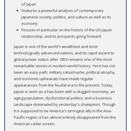
of Japan
Features a powerful analysis of contemporary
Japanese society, politics, and culture as well as its
economy
Focuses in particular on the history of the US-Japan
relationship, and its prospects going forward
Japan is one of the world's wealthiest and most
technologically advanced nations, and its rapid ascent to
global power status after 1853 remains one of the most
remarkable stories in modern world history. Yet it has not
been an easy path; military catastrophe, political atrophy,
and economic upheavals have made regular
appearances from the feudal era to the present. Today,
Japan is seen as a has-been with a sluggish economy, an
aging population, dysfunctional politics, and a business
landscape dominated by yesterday's champions. Though
it is supposed to be America's strongest ally in the Asia-
Pacific region, it has almost entirely disappeared from the
American radar screen.