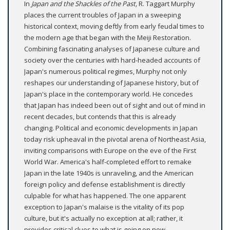
In
Japan and the Shackles of the Past,
R. Taggart Murphy
places the current troubles of Japan in a sweeping
historical context, moving deftly from early feudal times to
the modern age that began with the Meiji Restoration.
Combining fascinating analyses of Japanese culture and
society over the centuries with hard-headed accounts of
Japan's numerous political regimes, Murphy not only
reshapes our understanding of Japanese history, but of
Japan's place in the contemporary world. He concedes
that Japan has indeed been out of sight and out of mind in
recent decades, but contends that this is already
changing. Political and economic developments in Japan
today risk upheaval in the pivotal arena of Northeast Asia,
inviting comparisons with Europe on the eve of the First
World War. America's half-completed effort to remake
Japan in the late 1940s is unraveling, and the American
foreign policy and defense establishment is directly
culpable for what has happened. The one apparent
exception to Japan's malaise is the vitality of its pop
culture, but it's actually no exception at all; rather, it
provides critical clues to what is going on now.