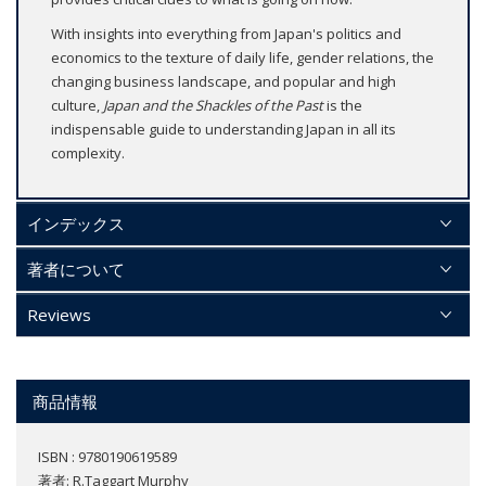
With insights into everything from Japan's politics and
economics to the texture of daily life, gender relations, the
changing business landscape, and popular and high
culture,
Japan and the Shackles of the Past
is the
indispensable guide to understanding Japan in all its
complexity.
インデックス
著者について
Reviews
商品情報
ISBN : 9780190619589
著者:
R.Taggart Murphy