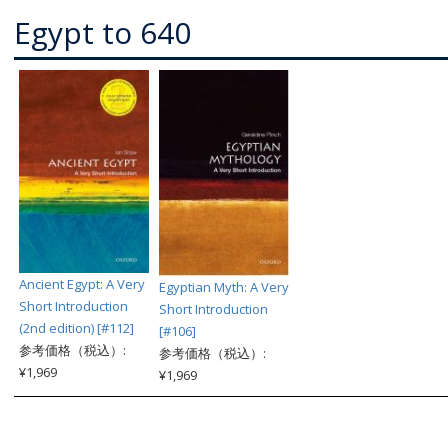
Egypt to 640
Ancient Egypt: A Very
Egyptian Myth: A Very
Short Introduction
Short Introduction
(2nd edition) [#112]
[#106]
参考価格（税込）:
参考価格（税込）:
¥1,969
¥1,969