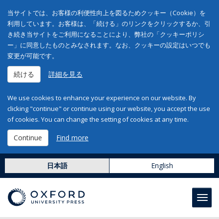
当サイトでは、お客様の利便性向上を図るためクッキー（Cookie）を
利用しています。お客様は、「続ける」のリンクをクリックするか、引
き続き当サイトをご利用になることにより、弊社の「クッキーポリシ
ー」に同意したものとみなされます。なお、クッキーの設定はいつでも
変更が可能です。
続ける
詳細を見る
We use cookies to enhance your experience on our website. By
clicking "continue" or continue using our website, you accept the use
of cookies. You can change the setting of cookies at any time.
Continue
Find more
日本語
English
Toggl
navig