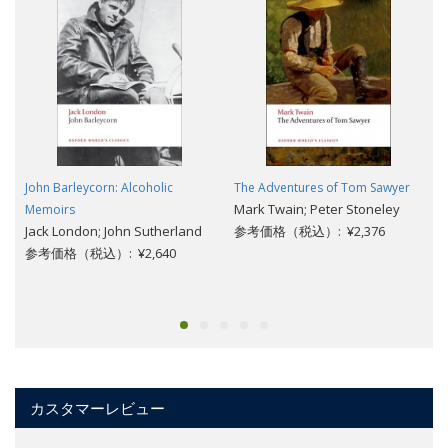
John Barleycorn: Alcoholic
The Adventures of Tom Sawyer
Mark Twain; Peter Stoneley
Memoirs
Jack London; John Sutherland
参考価格（税込）: ¥2,376
参考価格（税込）: ¥2,640
カスタマーレビュー