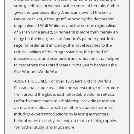
strong, self-reliant woman at the centre of her tale, Cather
gives the quintessentially American novel of the soil a
radical cast. Yet, although influenced by the democratic
utopianism of Walt Whitman and the serene regionalism
of Sarah Orne Jewett, O Pioneers! is more than merely an
elegy for the lost glories of America's pioneer past. In its
rage for order and efficiency, the novel testifies to the
cultural politics of the Progressive Era, the period of
massive social and economic transformations that helped
to modernize the United States in the years between the
Civil War and World War.
ABOUT THE SERIES: For over 100 years Oxford World's
Classics has made available the widest range of literature
from around the globe. Each affordable volume reflects
Oxford's commitment to scholarship, providing the most
accurate text plus a wealth of other valuable features,
including expert introductions by leading authorities,
helpful notes to clarify the text, up-to-date bibliographies
for further study, and much more.