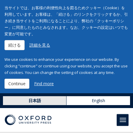
当サイトでは、お客様の利便性向上を図るためクッキー（Cookie）を
利用しています。お客様は、「続ける」のリンクをクリックするか、引
き続き当サイトをご利用になることにより、弊社の「クッキーポリシ
ー」に同意したものとみなされます。なお、クッキーの設定はいつでも
変更が可能です。
続ける
詳細を見る
We use cookies to enhance your experience on our website. By
clicking "continue" or continue using our website, you accept the use
of cookies. You can change the setting of cookies at any time.
Continue
Find more
日本語
English
Toggl
navig