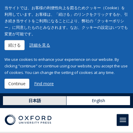
当サイトでは、お客様の利便性向上を図るためクッキー（Cookie）を
利用しています。お客様は、「続ける」のリンクをクリックするか、引
き続き当サイトをご利用になることにより、弊社の「クッキーポリシ
ー」に同意したものとみなされます。なお、クッキーの設定はいつでも
変更が可能です。
続ける
詳細を見る
We use cookies to enhance your experience on our website. By
clicking "continue" or continue using our website, you accept the use
of cookies. You can change the setting of cookies at any time.
Continue
Find more
日本語
English
Toggl
navig