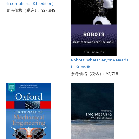
(International 8th edition)
参考価格（税込）: ¥34,848
Robots: What Everyone Needs
to Know®
参考価格（税込）: ¥3,718