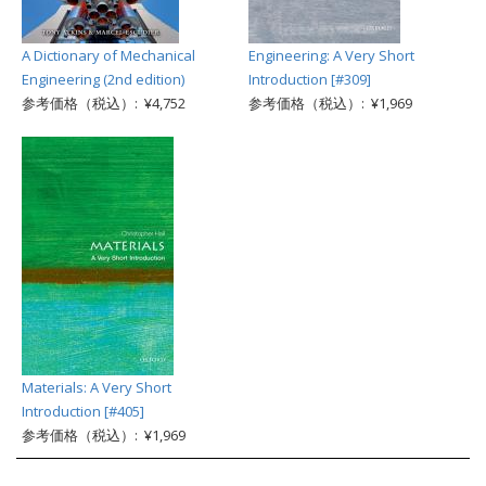
A Dictionary of Mechanical
Engineering: A Very Short
Engineering (2nd edition)
Introduction [#309]
参考価格（税込）: ¥4,752
参考価格（税込）: ¥1,969
Materials: A Very Short
Introduction [#405]
参考価格（税込）: ¥1,969