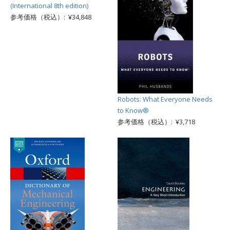
(International 8th edition)
参考価格（税込）: ¥34,848
Robots: What Everyone Needs
to Know®
参考価格（税込）: ¥3,718