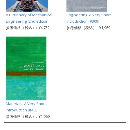
A Dictionary of Mechanical
Engineering: A Very Short
Engineering (2nd edition)
Introduction [#309]
参考価格（税込）: ¥4,752
参考価格（税込）: ¥1,969
Materials: A Very Short
Introduction [#405]
参考価格（税込）: ¥1,969