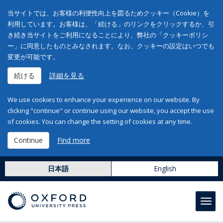
当サイトでは、お客様の利便性向上を図るためクッキー（Cookie）を
利用しています。お客様は、「続ける」のリンクをクリックするか、引
き続き当サイトをご利用になることにより、弊社の「クッキーポリシ
ー」に同意したものとみなされます。なお、クッキーの設定はいつでも
変更が可能です。
続ける
詳細を見る
We use cookies to enhance your experience on our website. By
clicking "continue" or continue using our website, you accept the use
of cookies. You can change the setting of cookies at any time.
Continue
Find more
日本語
English
Toggl
navig