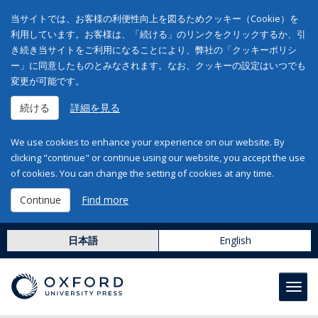
当サイトでは、お客様の利便性向上を図るためクッキー（Cookie）を
利用しています。お客様は、「続ける」のリンクをクリックするか、引
き続き当サイトをご利用になることにより、弊社の「クッキーポリシ
ー」に同意したものとみなされます。なお、クッキーの設定はいつでも
変更が可能です。
続ける
詳細を見る
We use cookies to enhance your experience on our website. By
clicking "continue" or continue using our website, you accept the use
of cookies. You can change the setting of cookies at any time.
Continue
Find more
日本語
English
Toggl
navig