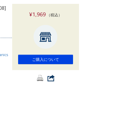
索
08]
¥1,969
（税込）
anics
ご購入について