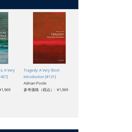
cs: A Very
Tragedy: A Very Short
The Epic: A Very Short
#457]
Introduction [#131]
Introduction [#753]
Adrian Poole
Anthony Welch
,969
参考価格（税込）: ¥1,969
参考価格（税込）: ¥1,969