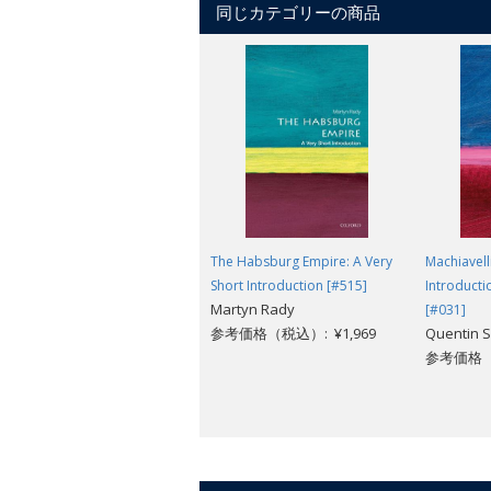
同じカテゴリーの商品
The Habsburg Empire: A Very
Machiavell
Short Introduction [#515]
Introducti
Martyn Rady
[#031]
参考価格（税込）: ¥1,969
Quentin S
参考価格（税