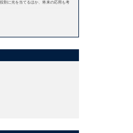
役割に光を当てるほか、将来の応用も考
aily life
nd gases, behave when in motion and at
 chemistry and biology to mathematics and
physical ideas underlying it, and using
et of core physical concepts, it shows
role of fluid motion in both the natural