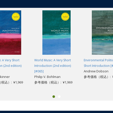
i: A Very Short
World Music: A Very Short
Environmental Politi
on (2nd edition)
Introduction (2nd edition)
Short Introduction [
Andrew Dobson
[#065]
kinner
Philip V. Bohlman
参考価格（税込）: ¥1
込）: ¥1,969
参考価格（税込）: ¥1,969