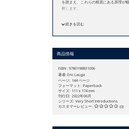
を踏まえ、これらの根底にある原理が
察します。
Provides an accessible introductio
続きを読む
Starts from the fundamental under
Highlights the role of fluid motion 
Explores the interdisciplinary natu
商品情報
Fluid mechanics is an important branc
rest. A quintessential interdisciplinary
ISBN : 9780198831006
engineering.
著者:
Eric Lauga
ページ
144 ページ
This
Very Short Introduction
introduce
フォーマット
Paperback
everyday phenomena from daily life to
サイズ
111 x 174 mm
how these underlying principles can be 
刊行日
2022年06月
and industrial world, and considers fut
シリーズ
Very Short Introductions
カスタマーレビュー
(0)