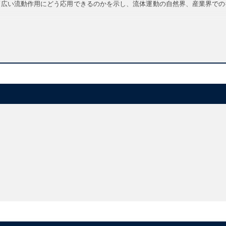
幅広い流動作用にどう応用できるのかを示し、流体運動の自然界、産業界での
n to this important and challenging branch of physics
lying physical principles, as demonstrated by everyday phenomena from d
in both the natural and industrial world
re of the field, and its importance to chemistry, biology, and engineering
h of physics concerned with the way in which fluids, such as liquids a
 field of science, it interacts with many other scientific disciplines, from
s readers to the field of fluid mechanics by focusing on the fundamental 
 demonstrate them, from dripping taps to swimming ducks. Following this s
applied to a wide range of flow behaviours. Eric Lauga also highlights the 
ure applications of fluid mechanics in science.