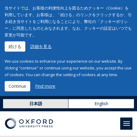
当サイトでは、お客様の利便性向上を図るためクッキー（Cookie）を
利用しています。お客様は、「続ける」のリンクをクリックするか、引
き続き当サイトをご利用になることにより、弊社の「クッキーポリシ
ー」に同意したものとみなされます。なお、クッキーの設定はいつでも
変更が可能です。
続ける
詳細を見る
We use cookies to enhance your experience on our website. By
clicking "continue" or continue using our website, you accept the use
of cookies. You can change the setting of cookies at any time.
Continue
Find more
日本語
English
Toggl
navig