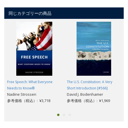
同じカテゴリーの商品
Free Speech: What Everyone
The U.S. Constitution: A Very
Needs to Know®
Short Introduction [#566]
Nadine Strossen
David J. Bodenhamer
参考価格（税込）: ¥3,718
参考価格（税込）: ¥1,969