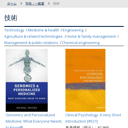
ホーム
学術・一般書
技術
技術
Technology
Medicine & health
Engineering
Agriculture & related technologies
Home & family management
Management & public relations
Chemical engineering
Genomics and Personalized
Clinical Psychology: A Very Short
Medicine: What Everyone Needs
Introduction [#521]
to Know®
参考価格（税込）: ¥1,969