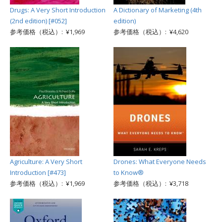
Drugs: A Very Short Introduction
A Dictionary of Marketing (4th
(2nd edition) [#052]
edition)
参考価格（税込）: ¥1,969
参考価格（税込）: ¥4,620
Agriculture: A Very Short
Drones: What Everyone Needs
Introduction [#473]
to Know®
参考価格（税込）: ¥1,969
参考価格（税込）: ¥3,718