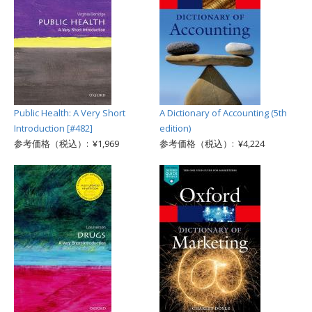
Public Health: A Very Short
A Dictionary of Accounting (5th
Introduction [#482]
edition)
参考価格（税込）: ¥1,969
参考価格（税込）: ¥4,224