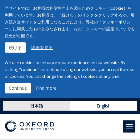
当サイトでは、お客様の利便性向上を図るためクッキー（Cookie）を
利用しています。お客様は、「続ける」のリンクをクリックするか、引
き続き当サイトをご利用になることにより、弊社の「クッキーポリシ
ー」に同意したものとみなされます。なお、クッキーの設定はいつでも
変更が可能です。
続ける
詳細を見る
We use cookies to enhance your experience on our website. By
clicking "continue" or continue using our website, you accept the use
of cookies. You can change the setting of cookies at any time.
Continue
Find more
日本語
English
Toggl
navig