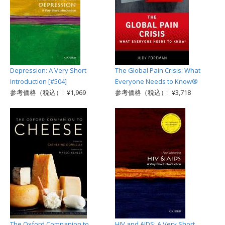
Depression: A Very Short
The Global Pain Crisis: What
Introduction [#504]
Everyone Needs to Know®
参考価格（税込）: ¥1,969
参考価格（税込）: ¥3,718
The Oxford Companion to
HIV and AIDS: A Very Short