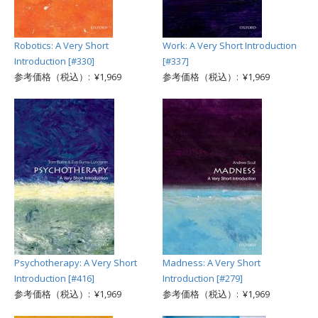
Robotics: A Very Short
Work: A Very Short Introduction
Introduction [#330]
[#337]
参考価格（税込）: ¥1,969
参考価格（税込）: ¥1,969
Psychotherapy: A Very Short
Madness: A Very Short
Introduction [#416]
Introduction [#279]
参考価格（税込）: ¥1,969
参考価格（税込）: ¥1,969