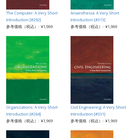
The Computer: A Very Short
Anaesthesia: A Very Short
Introduction [#292]
Introduction [#313]
参考価格（税込）: ¥1,969
参考価格（税込）: ¥1,969
Organizations: A Very Short
Civil Engineering: A Very Short
Introduction [#264]
Introduction [#331]
参考価格（税込）: ¥1,969
参考価格（税込）: ¥1,969