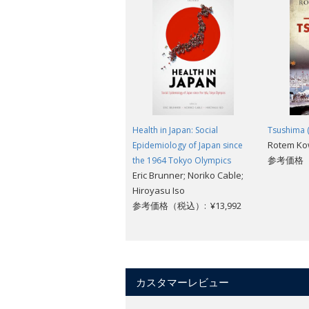
Health in Japan: Social
Tsushima (
Rotem Ko
Epidemiology of Japan since
参考価格（税
the 1964 Tokyo Olympics
Eric Brunner; Noriko Cable;
Hiroyasu Iso
参考価格（税込）: ¥13,992
カスタマーレビュー