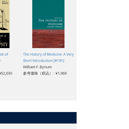
ok of
The History of Medicine: A Very
Kabuki's Nineteenth Century:
y
Short Introduction [#191]
Stage and Print in Early Moder
William F. Bynum
Edo
2,030
参考価格（税込）: ¥1,969
Jonathan E. Zwicker
参考価格（税込）: ¥21,648