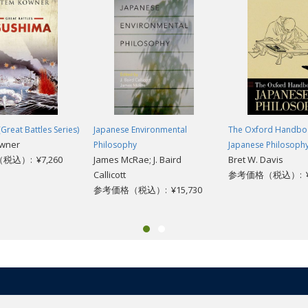
Great Battles Series)
Japanese Environmental
The Oxford Handbo
wner
Philosophy
Japanese Philosoph
込）: ¥7,260
James McRae; J. Baird
Bret W. Davis
Callicott
参考価格（税込）: ¥5
参考価格（税込）: ¥15,730