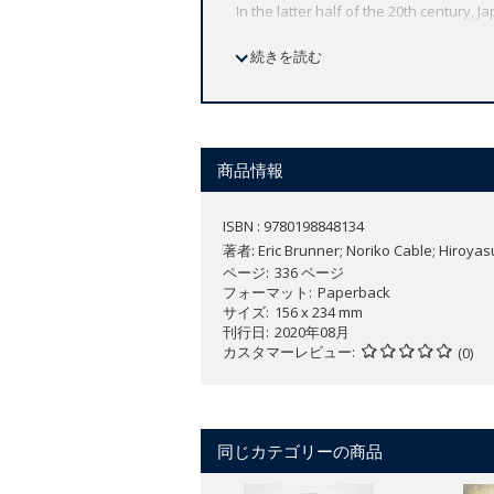
In the latter half of the 20th century
to this day. However, in the past 25 ye
続きを読む
and social cohesion of the Japanese p
Health in Japan
brings together the pers
enriching reading experience for both
and
Mental Health and Wellbeing
, thi
商品情報
Focusing on the primary, upstream caus
ISBN : 9780198848134
a must-read for any public health profe
著者:
Eric Brunner; Noriko Cable; Hiroyas
ページ
336 ページ
フォーマット
Paperback
サイズ
156 x 234 mm
刊行日
2020年08月
カスタマーレビュー
(0)
同じカテゴリーの商品