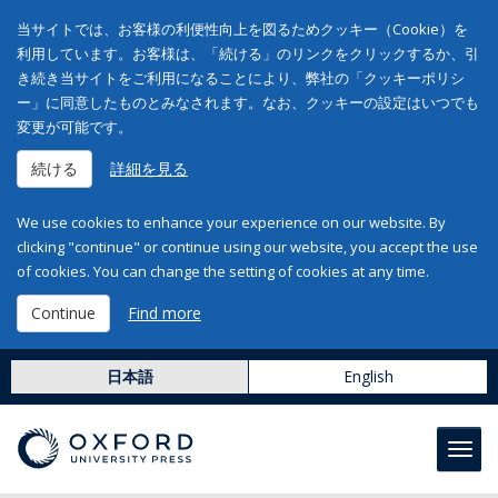
当サイトでは、お客様の利便性向上を図るためクッキー（Cookie）を
利用しています。お客様は、「続ける」のリンクをクリックするか、引
き続き当サイトをご利用になることにより、弊社の「クッキーポリシ
ー」に同意したものとみなされます。なお、クッキーの設定はいつでも
変更が可能です。
続ける
詳細を見る
We use cookies to enhance your experience on our website. By
clicking "continue" or continue using our website, you accept the use
of cookies. You can change the setting of cookies at any time.
Continue
Find more
日本語
English
Toggl
navig