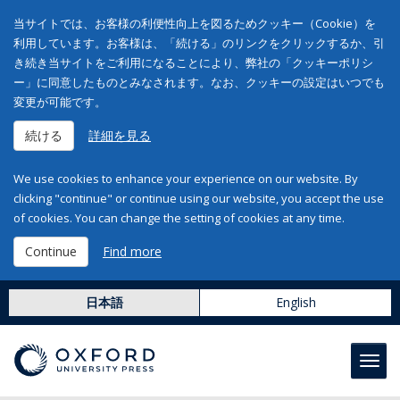
当サイトでは、お客様の利便性向上を図るためクッキー（Cookie）を
利用しています。お客様は、「続ける」のリンクをクリックするか、引
き続き当サイトをご利用になることにより、弊社の「クッキーポリシ
ー」に同意したものとみなされます。なお、クッキーの設定はいつでも
変更が可能です。
続ける
詳細を見る
We use cookies to enhance your experience on our website. By
clicking "continue" or continue using our website, you accept the use
of cookies. You can change the setting of cookies at any time.
Continue
Find more
日本語
English
Toggl
navig