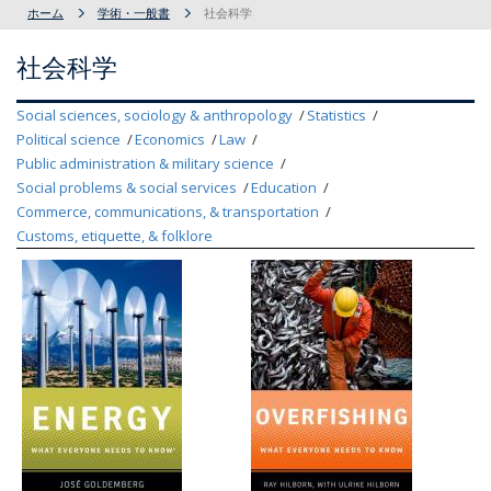
ホーム
学術・一般書
社会科学
社会科学
Social sciences, sociology & anthropology
Statistics
Political science
Economics
Law
Public administration & military science
Social problems & social services
Education
Commerce, communications, & transportation
Customs, etiquette, & folklore