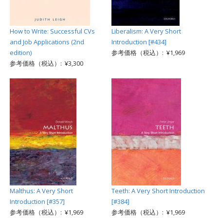
How to Write: Successful CVs
Liberalism: A Very Short
and Job Applications (2nd
Introduction [#434]
edition)
参考価格（税込）: ¥1,969
参考価格（税込）: ¥3,300
Malthus: A Very Short
Teeth: A Very Short Introduction
Introduction [#357]
[#384]
参考価格（税込）: ¥1,969
参考価格（税込）: ¥1,969