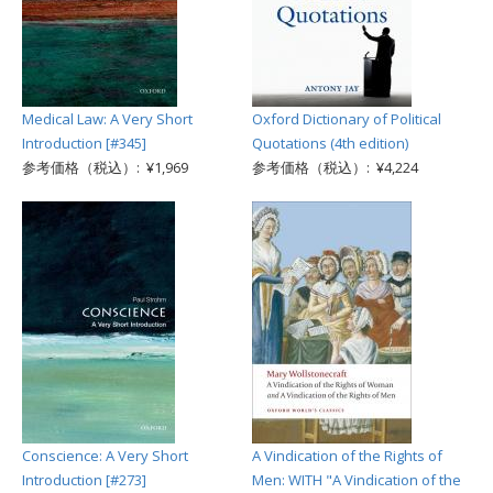
Medical Law: A Very Short
Oxford Dictionary of Political
Introduction [#345]
Quotations (4th edition)
参考価格（税込）: ¥1,969
参考価格（税込）: ¥4,224
Conscience: A Very Short
A Vindication of the Rights of
Introduction [#273]
Men: WITH "A Vindication of the