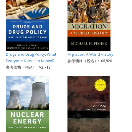
Drugs and Drug Policy: What
Migration: A World History
Everyone Needs to Know®
参考価格（税込）: ¥6,820
参考価格（税込）: ¥3,718