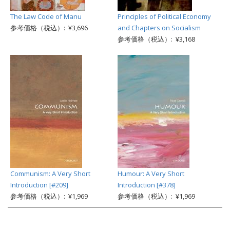
The Law Code of Manu
Principles of Political Economy
参考価格（税込）: ¥3,696
and Chapters on Socialism
参考価格（税込）: ¥3,168
Communism: A Very Short
Humour: A Very Short
Introduction [#209]
Introduction [#378]
参考価格（税込）: ¥1,969
参考価格（税込）: ¥1,969