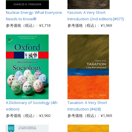
Nuclear Energy: What Everyone
Fascism: A Very Short
Needs to Know®
Introduction (2nd edition) [#077]
参考価格（税込）: ¥3,718
参考価格（税込）: ¥1,969
A Dictionary of Sociology (4th
Taxation: A Very Short
edition)
Introduction [#428]
参考価格（税込）: ¥3,960
参考価格（税込）: ¥1,969