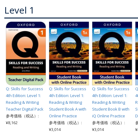
Level 1
Q: Skills for Success
Q: Skills for Success
Q: Skills for Success
Q
4th Edition: Level 1:
4th Edition: Level 1:
4th Edition: Level 1:
4
Reading & Writing
Reading & Writing
Reading & Writing
R
Teacher Digital Pack
Student Book A with
Student Book B with
S
参考価格（税込）:
Online Practice
iQ Online Practice
D
¥8,162
参考価格（税込）:
参考価格（税込）:
¥3,014
¥3,014
¥