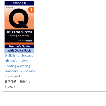
Q: Skills for Success
4th Edition: Level 1:
Reading & Writing
Teacher's Guide with
Digital pack
参考価格（税込）:
¥10,978