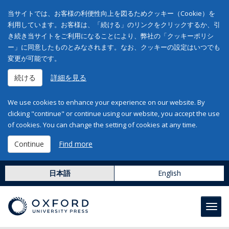
当サイトでは、お客様の利便性向上を図るためクッキー（Cookie）を
利用しています。お客様は、「続ける」のリンクをクリックするか、引
き続き当サイトをご利用になることにより、弊社の「クッキーポリシ
ー」に同意したものとみなされます。なお、クッキーの設定はいつでも
変更が可能です。
続ける
詳細を見る
We use cookies to enhance your experience on our website. By
clicking "continue" or continue using our website, you accept the use
of cookies. You can change the setting of cookies at any time.
Continue
Find more
日本語
English
Toggl
navig