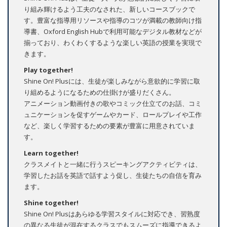
り組み輝けるよう工夫のなされた、新しいコースブックで
す。豊富な指導用リソースや指導のコツが満載の教師向け指
導書、Oxford English Hubで利用可能なデジタル教材などが
揃っており、わくわくするような楽しい英語の授業を実現で
きます。
Play together!
Shine On! Plusには、生徒が楽しみながら意欲的に学習に取
り組めるようになるための仕掛けが盛りだくさん。
アニメーション動画付きの歌やコミック仕立てのお話、コミ
ュニケーションを促すゲームやカード、ロールプレイや工作
など、楽しく学習するための要素が豊富に用意されていま
す。
Learn together!
クラスメイトと一緒に行うスピーキングアクティビティは、
学習したお話を英語で話すよう促し、生徒たちの自信を育み
ます。
Shine together!
Shine On! Plusはあらゆる学習スタイルに対応でき、習熟度
の異なる生徒が混在するクラスでもスムーズに指導できるよ