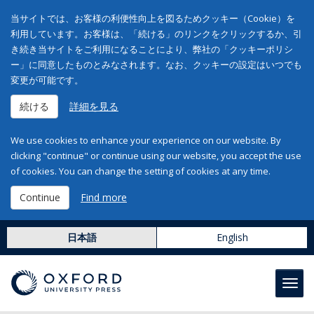
当サイトでは、お客様の利便性向上を図るためクッキー（Cookie）を
利用しています。お客様は、「続ける」のリンクをクリックするか、引
き続き当サイトをご利用になることにより、弊社の「クッキーポリシ
ー」に同意したものとみなされます。なお、クッキーの設定はいつでも
変更が可能です。
続ける
詳細を見る
We use cookies to enhance your experience on our website. By
clicking "continue" or continue using our website, you accept the use
of cookies. You can change the setting of cookies at any time.
Continue
Find more
日本語
English
Toggl
navig