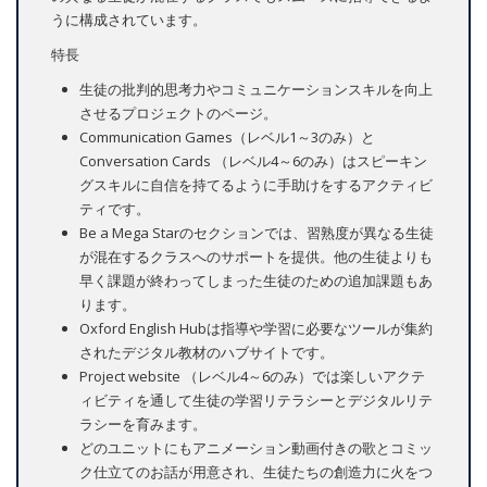
うに構成されています。
特長
生徒の批判的思考力やコミュニケーションスキルを向上
させるプロジェクトのページ。
Communication Games（レベル1～3のみ）と
Conversation Cards （レベル4～6のみ）はスピーキン
グスキルに自信を持てるように手助けをするアクティビ
ティです。
Be a Mega Starのセクションでは、習熟度が異なる生徒
が混在するクラスへのサポートを提供。他の生徒よりも
早く課題が終わってしまった生徒のための追加課題もあ
ります。
Oxford English Hubは指導や学習に必要なツールが集約
されたデジタル教材のハブサイトです。
Project website （レベル4～6のみ）では楽しいアクテ
ィビティを通して生徒の学習リテラシーとデジタルリテ
ラシーを育みます。
どのユニットにもアニメーション動画付きの歌とコミッ
ク仕立てのお話が用意され、生徒たちの創造力に火をつ