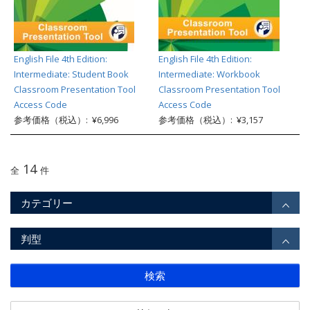
English File 4th Edition:
English File 4th Edition:
Intermediate: Student Book
Intermediate: Workbook
Classroom Presentation Tool
Classroom Presentation Tool
Access Code
Access Code
参考価格（税込）: ¥6,996
参考価格（税込）: ¥3,157
14
全
件
カテゴリー
判型
検索