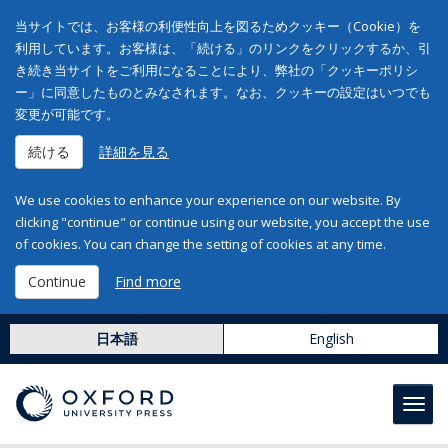
当サイトでは、お客様の利便性向上を図るためクッキー（Cookie）を
利用しています。お客様は、「続ける」のリンクをクリックするか、引
き続き当サイトをご利用になることにより、弊社の「クッキーポリシ
ー」に同意したものとみなされます。なお、クッキーの設定はいつでも
変更が可能です。
続ける
詳細を見る
We use cookies to enhance your experience on our website. By
clicking "continue" or continue using our website, you accept the use
of cookies. You can change the setting of cookies at any time.
Continue
Find more
日本語
English
Toggl
navig