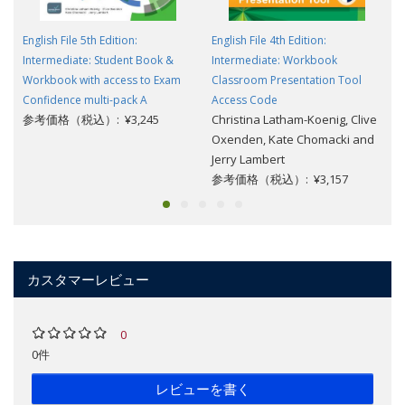
English File 5th Edition:
English File 4th Edition:
Intermediate: Student Book &
Intermediate: Workbook
Workbook with access to Exam
Classroom Presentation Tool
Confidence multi-pack A
Access Code
参考価格（税込）: ¥3,245
Christina Latham-Koenig, Clive
Oxenden, Kate Chomacki and
Jerry Lambert
参考価格（税込）: ¥3,157
カスタマーレビュー
0
0件
レビューを書く