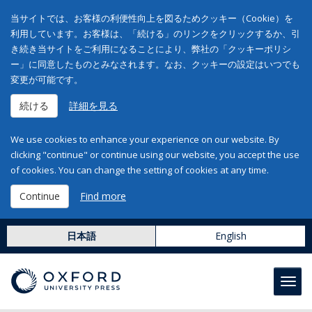
当サイトでは、お客様の利便性向上を図るためクッキー（Cookie）を
利用しています。お客様は、「続ける」のリンクをクリックするか、引
き続き当サイトをご利用になることにより、弊社の「クッキーポリシ
ー」に同意したものとみなされます。なお、クッキーの設定はいつでも
変更が可能です。
続ける
詳細を見る
We use cookies to enhance your experience on our website. By
clicking "continue" or continue using our website, you accept the use
of cookies. You can change the setting of cookies at any time.
Continue
Find more
日本語
English
Toggl
navig