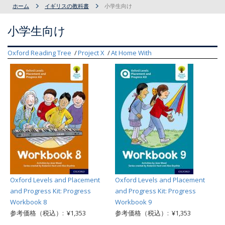
ホーム
イギリスの教科書
小学生向け
小学生向け
Oxford Reading Tree
Project X
At Home With
Oxford Levels and Placement
Oxford Levels and Placement
and Progress Kit: Progress
and Progress Kit: Progress
Workbook 8
Workbook 9
参考価格（税込）: ¥1,353
参考価格（税込）: ¥1,353