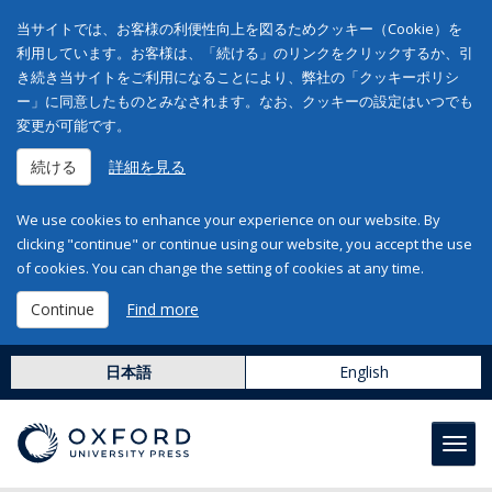
当サイトでは、お客様の利便性向上を図るためクッキー（Cookie）を
利用しています。お客様は、「続ける」のリンクをクリックするか、引
き続き当サイトをご利用になることにより、弊社の「クッキーポリシ
ー」に同意したものとみなされます。なお、クッキーの設定はいつでも
変更が可能です。
続ける
詳細を見る
We use cookies to enhance your experience on our website. By
clicking "continue" or continue using our website, you accept the use
of cookies. You can change the setting of cookies at any time.
Continue
Find more
日本語
English
Toggl
navig