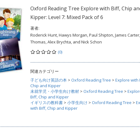
Oxford Reading Tree Explore with Biff, Chip an
Kipper: Level 7: Mixed Pack of 6
著者:
Roderick Hunt, Hawys Morgan, Paul Shipton, James Carter,
Thomas, Alex Brychta, and Nick Schon
(0)
関連カテゴリー
子ども向け英語の本
>
Oxford Reading Tree
>
Explore with B
Chip and Kipper
未就学児・小学生向け教材
>
Oxford Reading Tree
>
Explor
Biff, Chip and Kipper
イギリスの教科書
>
小学生向け
>
Oxford Reading Tree
>
E
with Biff, Chip and Kipper