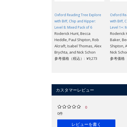
Oxford Reading Tree Explore
Oxford Re
with Biff, Chip and Kipper:
with Biff, 
Level 8: Mixed Pack of 6
Level 1+: 
Roderick Hunt, Becca
Roderick 
Heddle, Paul Shipton, Rob
Baker, Be
Alcraft, Isabel Thomas, Alex
Shipton, 
Brychta, and Nick Schon
Nick Scho
参考価格（税込）: ¥9,273
参考価格（税
カスタマーレビュー
0
0件
レビューを書く