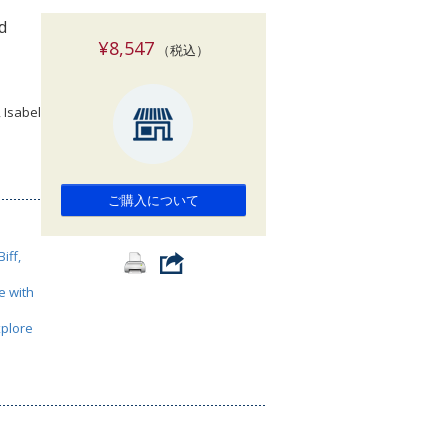
索
d
¥8,547
（税込）
 Isabel
ご購入について
iff,
e with
xplore