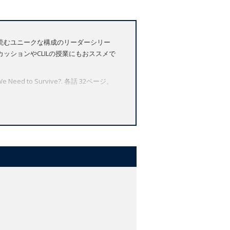
読むユニークな構成のリーダーシリー
ションやCLILの授業にもおススメで
 Do We Need to Survive?. 各話 32ページ。