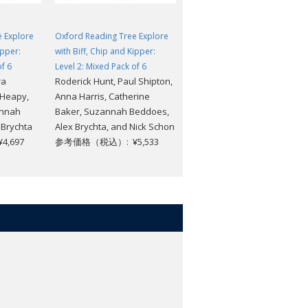
e Explore
Oxford Reading Tree Explore
Oxford Reading Tree Explore
ipper:
with Biff, Chip and Kipper:
with Biff, Chip and Kipper:
of 6
Level 2: Mixed Pack of 6
Levels 7 to 9: Year 2/P3
ra
Roderick Hunt, Paul Shipton,
Handbook
 Heapy,
Anna Harris, Catherine
参考価格（税込）: ¥5,214
annah
Baker, Suzannah Beddoes,
 Brychta
Alex Brychta, and Nick Schon
,697
参考価格（税込）: ¥5,533