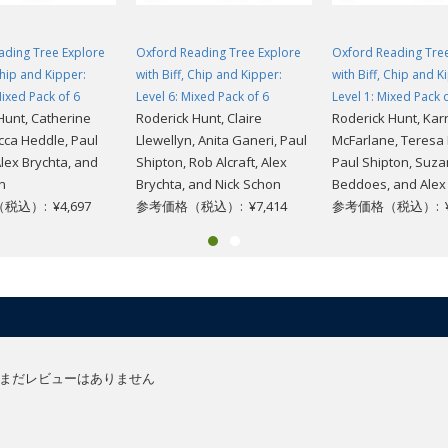
ading Tree Explore
Oxford Reading Tree Explore
Oxford Reading Tre
Chip and Kipper:
with Biff, Chip and Kipper:
with Biff, Chip and K
Mixed Pack of 6
Level 6: Mixed Pack of 6
Level 1: Mixed Pack 
Hunt, Catherine
Roderick Hunt, Claire
Roderick Hunt, Kar
cca Heddle, Paul
Llewellyn, Anita Ganeri, Paul
McFarlane, Teresa
Alex Brychta, and
Shipton, Rob Alcraft, Alex
Paul Shipton, Suz
n
Brychta, and Nick Schon
Beddoes, and Alex
込）: ¥4,697
参考価格（税込）: ¥7,414
参考価格（税込）: ¥4
まだレビューはありません