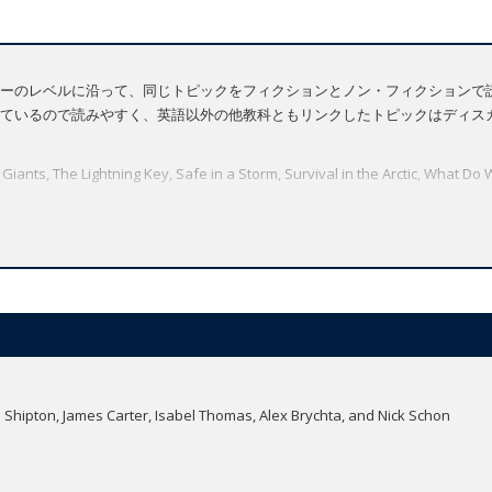
ーのレベルに沿って、同じトピックをフィクションとノン・フィクションで
ているので読みやすく、英語以外の他教科ともリンクしたトピックはディスカッ
nts, The Lightning Key, Safe in a Storm, Survival in the Arctic, What
Shipton, James Carter, Isabel Thomas, Alex Brychta, and Nick Schon