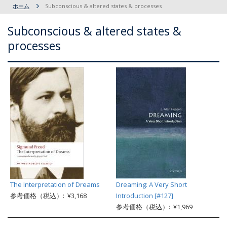
ホーム
Subconscious & altered states & processes
Subconscious & altered states &
processes
The Interpretation of Dreams
Dreaming: A Very Short
参考価格（税込）: ¥3,168
Introduction [#127]
参考価格（税込）: ¥1,969