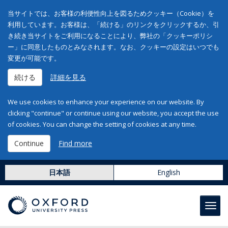
当サイトでは、お客様の利便性向上を図るためクッキー（Cookie）を
利用しています。お客様は、「続ける」のリンクをクリックするか、引
き続き当サイトをご利用になることにより、弊社の「クッキーポリシ
ー」に同意したものとみなされます。なお、クッキーの設定はいつでも
変更が可能です。
続ける
詳細を見る
We use cookies to enhance your experience on our website. By
clicking "continue" or continue using our website, you accept the use
of cookies. You can change the setting of cookies at any time.
Continue
Find more
日本語
English
Toggl
navig