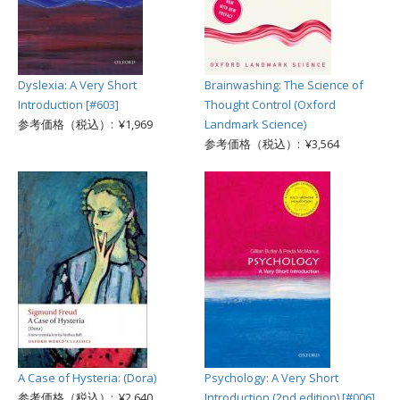
Dyslexia: A Very Short
Brainwashing: The Science of
Introduction [#603]
Thought Control (Oxford
参考価格（税込）: ¥1,969
Landmark Science)
参考価格（税込）: ¥3,564
A Case of Hysteria: (Dora)
Psychology: A Very Short
参考価格（税込）: ¥2,640
Introduction (2nd edition) [#006]