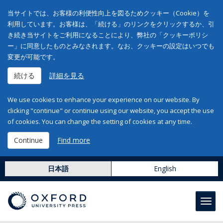
当サイトでは、お客様の利便性向上を図るためクッキー（Cookie）を
利用しています。お客様は、「続ける」のリンクをクリックするか、引
き続き当サイトをご利用になることにより、弊社の「クッキーポリシ
ー」に同意したものとみなされます。なお、クッキーの設定はいつでも
変更が可能です。
続ける
詳細を見る
We use cookies to enhance your experience on our website. By
clicking "continue" or continue using our website, you accept the use
of cookies. You can change the setting of cookies at any time.
Continue
Find more
日本語
English
Toggl
navig