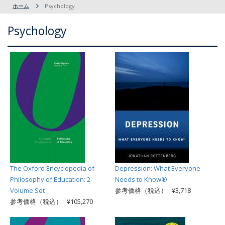
ホーム
Psychology
Psychology
The Oxford Encyclopedia of
Depression: What Everyone
Philosophy of Education: 2-
Needs to Know®
Volume Set
参考価格（税込）: ¥3,718
参考価格（税込）: ¥105,270