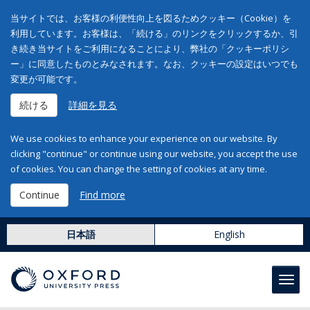
当サイトでは、お客様の利便性向上を図るためクッキー（Cookie）を
利用しています。お客様は、「続ける」のリンクをクリックするか、引
き続き当サイトをご利用になることにより、弊社の「クッキーポリシ
ー」に同意したものとみなされます。なお、クッキーの設定はいつでも
変更が可能です。
続ける
詳細を見る
We use cookies to enhance your experience on our website. By
clicking "continue" or continue using our website, you accept the use
of cookies. You can change the setting of cookies at any time.
Continue
Find more
日本語
English
Toggl
navig