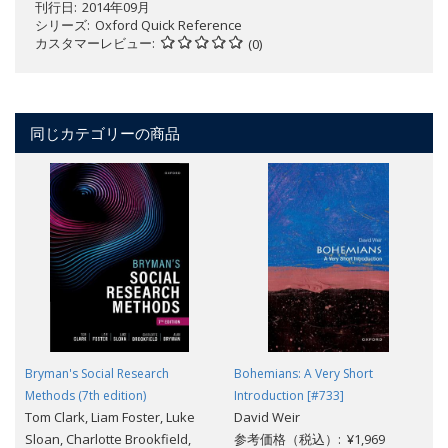
刊行日
2014年09月
シリーズ
Oxford Quick Reference
カスタマーレビュー
(0)
同じカテゴリーの商品
Bryman's Social Research
Bohemians: A Very Short
Methods (7th edition)
Introduction [#733]
Tom Clark, Liam Foster, Luke
David Weir
Sloan, Charlotte Brookfield,
参考価格（税込）: ¥1,969