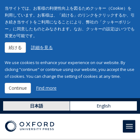
当サイトでは、お客様の利便性向上を図るためクッキー（Cookie）を
利用しています。お客様は、「続ける」のリンクをクリックするか、引
き続き当サイトをご利用になることにより、弊社の「クッキーポリシ
ー」に同意したものとみなされます。なお、クッキーの設定はいつでも
変更が可能です。
続ける
詳細を見る
We use cookies to enhance your experience on our website. By
clicking "continue" or continue using our website, you accept the use
of cookies. You can change the setting of cookies at any time.
Continue
Find more
日本語
English
Toggl
navig