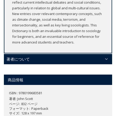
reflect current intellectual debates and social conditions,
particularly in relation to global and multi-cultural issues.
New entries cover relevant contemporary concepts, such
as climate change, social media, terrorism, and
intersectionality, as well as key living sociologists. This
Dictionary is both an invaluable introduction to sociology
for beginners, and an essential source of reference for
more advanced students and teachers.
著者について
商品情報
ISBN : 9780199683581
著者:
John Scott
ページ
832 ページ
フォーマット
Paperback
サイズ
128 x 197 mm