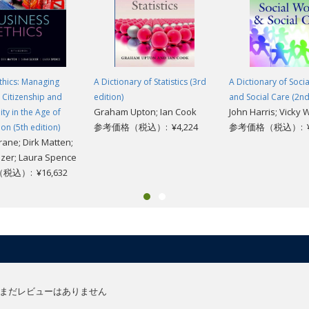
thics: Managing
A Dictionary of Statistics (3rd
A Dictionary of Soci
Citizenship and
edition)
and Social Care (2nd
Graham Upton; Ian Cook
John Harris; Vicky 
ity in the Age of
参考価格（税込）: ¥4,224
参考価格（税込）: ¥4
on (5th edition)
ane; Dirk Matten;
zer; Laura Spence
込）: ¥16,632
まだレビューはありません