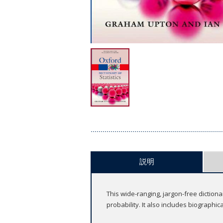
説明
This wide-ranging, jargon-free dictiona
probability. It also includes biographi