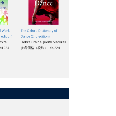
al Work
The Oxford Dictionary of
Statistics: A Very Short
 edition)
Dance (2nd edition)
Introduction [#196]
White
Debra Craine; Judith Mackrell
David J. Hand
,224
参考価格（税込）: ¥4,224
参考価格（税込）: ¥1,969