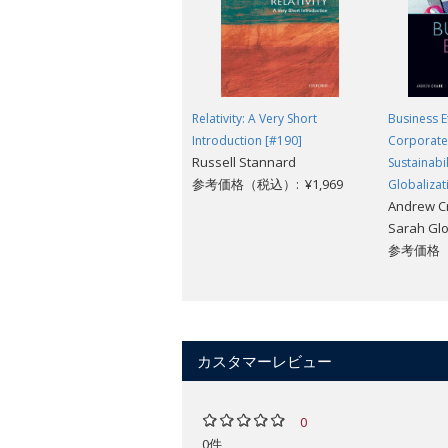
Relativity: A Very Short
Business E
Introduction [#190]
Corporate 
Russell Stannard
Sustainabil
参考価格（税込）: ¥1,969
Globalizati
Andrew Cr
Sarah Glo
参考価格（税
カスタマーレビュー
0
0件