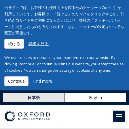
当サイトでは、お客様の利便性向上を図るためクッキー（Cookie）を
利用しています。お客様は、「続ける」のリンクをクリックするか、引
き続き当サイトをご利用になることにより、弊社の「クッキーポリシ
ー」に同意したものとみなされます。なお、クッキーの設定はいつでも
変更が可能です。
続ける
詳細を見る
We use cookies to enhance your experience on our website. By
clicking "continue" or continue using our website, you accept the use
of cookies. You can change the setting of cookies at any time.
Continue
Find more
日本語
English
Toggl
navig