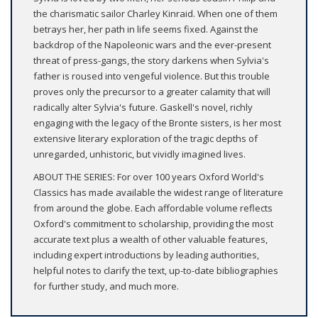
the charismatic sailor Charley Kinraid. When one of them
betrays her, her path in life seems fixed. Against the
backdrop of the Napoleonic wars and the ever-present
threat of press-gangs, the story darkens when Sylvia's
father is roused into vengeful violence. But this trouble
proves only the precursor to a greater calamity that will
radically alter Sylvia's future. Gaskell's novel, richly
engaging with the legacy of the Bronte sisters, is her most
extensive literary exploration of the tragic depths of
unregarded, unhistoric, but vividly imagined lives.
ABOUT THE SERIES: For over 100 years Oxford World's
Classics has made available the widest range of literature
from around the globe. Each affordable volume reflects
Oxford's commitment to scholarship, providing the most
accurate text plus a wealth of other valuable features,
including expert introductions by leading authorities,
helpful notes to clarify the text, up-to-date bibliographies
for further study, and much more.