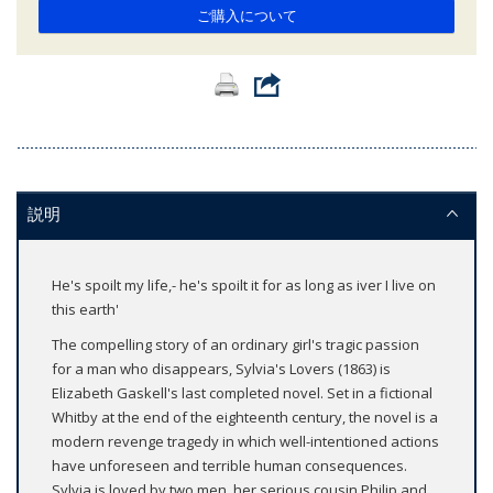
ご購入について
説明
He's spoilt my life,- he's spoilt it for as long as iver I live on
this earth'
The compelling story of an ordinary girl's tragic passion
for a man who disappears, Sylvia's Lovers (1863) is
Elizabeth Gaskell's last completed novel. Set in a fictional
Whitby at the end of the eighteenth century, the novel is a
modern revenge tragedy in which well-intentioned actions
have unforeseen and terrible human consequences.
Sylvia is loved by two men, her serious cousin Philip and