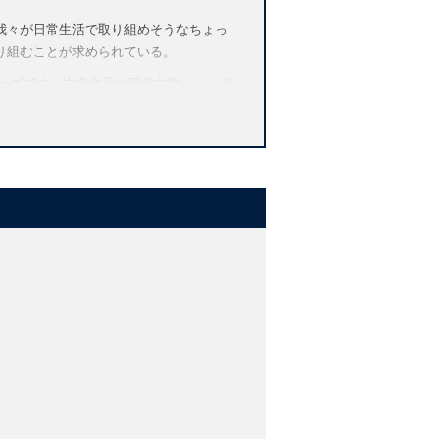
我々が日常生活で取り組めそうなちょっ
り組むことが求められている。
シリーズです。古典作品や現代文学、ノンフ
る作品から、学習者の英語スキルに合っ