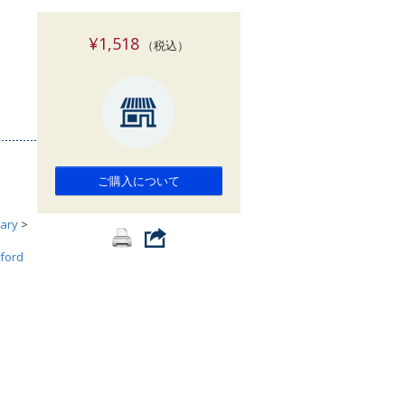
索
¥1,518
（税込）
ご購入について
ary
>
ford