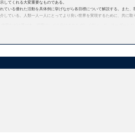
示してくれる大変重要なものである。
れている優れた活動を具体例に挙げながら各目標について解説する。また、
介している。人類一人一人にとってより良い世界を実現するために、共に取
語彙、文章量、内容などに基づき、綿密にレベル分けされたグレイディッド・リーダー
、ホラー、冒険物語、人間ドラマなど、様々なジャンルにわたる200を越え
の学習用として、また、多読授業用の教材として幅広く愛読されています。