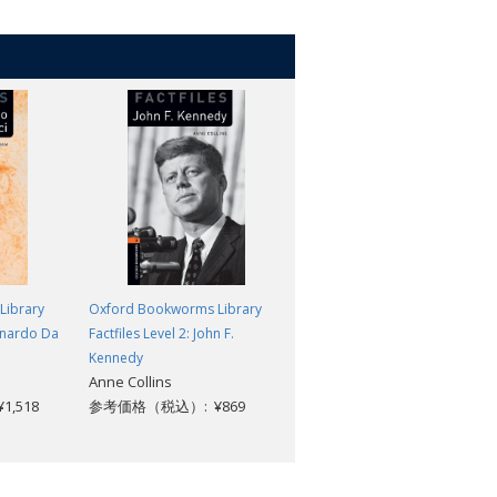
Library
Oxford Bookworms Library
Oxford Bookworms Library
eonardo Da
Factfiles Level 2: John F.
Factfiles Level 2: World
Kennedy
Wonders
Anne Collins
Barnaby Newbolt
,518
参考価格（税込）: ¥869
参考価格（税込）: ¥869