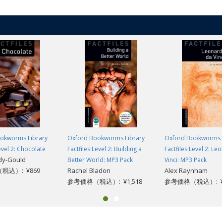
okworms Library
Oxford Bookworms Library
Oxford Bookworms 
evel 2: Chocolate
Factfiles Level 2: Building a
Factfiles Level 2: L
dy-Gould
Better World: MP3 Pack
Vinci: MP3 Pack
税込）: ¥869
Rachel Bladon
Alex Raynham
参考価格（税込）: ¥1,518
参考価格（税込）: ¥1