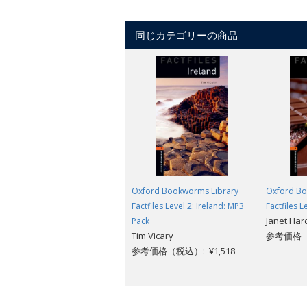
同じカテゴリーの商品
Oxford Bookworms Library
Oxford Bo
Factfiles Level 2: Ireland: MP3
Factfiles L
Janet Har
Pack
Tim Vicary
参考価格（
参考価格（税込）: ¥1,518