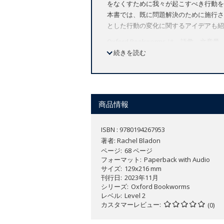
をなくすために我々が起こすべき行動を
本書では、既に問題解決のために施行さ
とした行動の変化に関するアイデアも紹
Oxford Bookworms は、
ィクション、ミステリー、ファンタジー
続きを読む
たリーダーをお選びいただけます。個人
商品情報
ISBN : 9780194267953
著者:
Rachel Bladon
ページ
68 ページ
フォーマット
Paperback with Audio
サイズ
129x216 mm
刊行日
2023年11月
シリーズ
Oxford Bookworms
レベル
Level 2
カスタマーレビュー
(0)