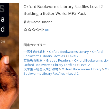
Oxford Bookworms Library Factfiles Level 2:
Building a Better World: MP3 Pack
著者:
Rachel Bladon
(0)
関連カテゴリー
中高生向け教材
>
Oxford Bookworms Library
>
Oxford
Bookworms Library Factfiles
>
Level 2
英語教育教材
>
Graded Readers
>
Oxford Bookworms Libr
Oxford Bookworms Library Factfiles
>
Level 2
大学生～社会人向け教材
>
Oxford Bookworms Library
>
Ox
Bookworms Library Factfiles
>
Level 2