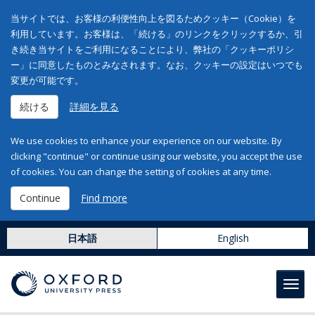
当サイトでは、お客様の利便性向上を図るためクッキー（Cookie）を
利用しています。お客様は、「続ける」のリンクをクリックするか、引
き続き当サイトをご利用になることにより、弊社の「クッキーポリシ
ー」に同意したものとみなされます。なお、クッキーの設定はいつでも
変更が可能です。
続ける
詳細を見る
We use cookies to enhance your experience on our website. By
clicking "continue" or continue using our website, you accept the use
of cookies. You can change the setting of cookies at any time.
Continue
Find more
日本語
English
Toggl
navig