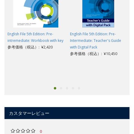
English File 5th Edition: Pre-
English File 5th Edition: Pre-
intremediate: Workbook with key
Intermediate: Teacher's Guide
参考価格（税込）: ¥2,420
with Digital Pack
参考価格（税込）: ¥10,450
カスタマーレビュー
0