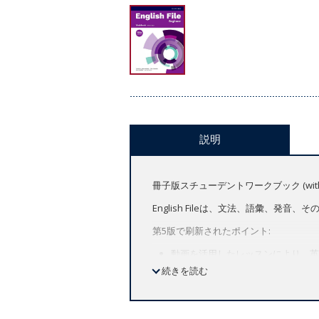
説明
冊子版スチューデントワークブック (with 
English Fileは、文法、語彙
第5版で刷新されたポイント:
動画を活用したレッスンにより、英
習」にも最適です。
続きを読む
刷新されたテキスト、トピック、課
強化されたスキルシラバスと実績のあるGVP (
Skills Confidence / Exam Con