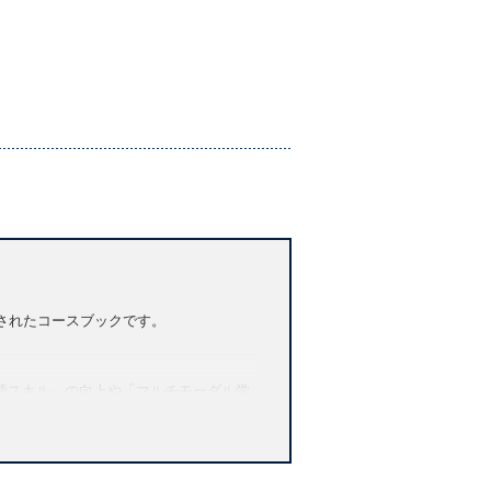
計されたコースブックです。
聴スキル」の向上や「マルチモーダル学