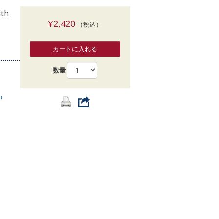
索
ith
¥2,420
（税込）
カートに入れる
数量
er