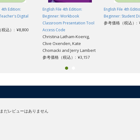
e 4th Edition:
English File 4th Edition:
English File 4th Editi
Teacher's Digital
Beginner: Workbook
Beginner: Student Di
参考価格（税込）: ¥5
Classroom Presentation Tool
込）: ¥8,800
Access Code
Christina Latham-Koenig,
Clive Oxenden, Kate
Chomacki and Jerry Lambert
参考価格（税込）: ¥3,157
まだレビューはありません