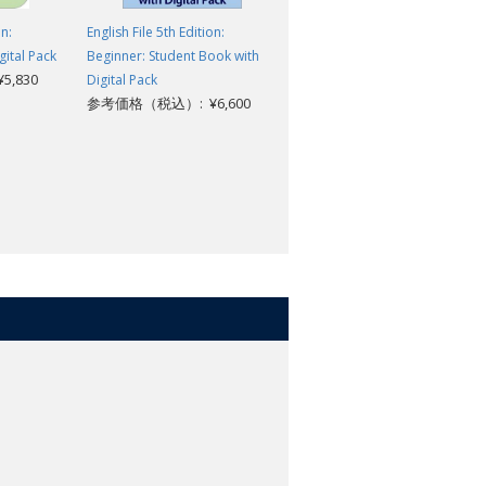
on:
English File 5th Edition:
English File 5th Edition:
gital Pack
Beginner: Student Book with
Beginner: Workbook without
,830
Digital Pack
key
参考価格（税込）: ¥6,600
参考価格（税込）: ¥2,420