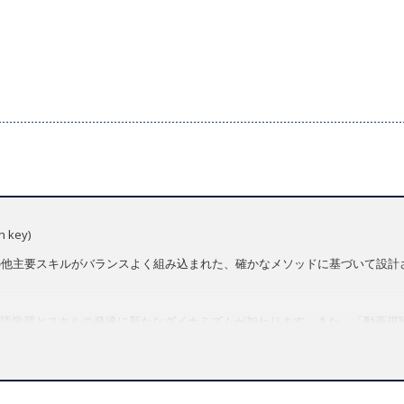
key)
、発音、その他主要スキルがバランスよく組み込まれた、確かなメソッドに基づいて設
語学習とスキルの発達に新たなダイナミズムが加わります。また、「動画視
題が会話やディベートを促進します。
Grammer, Vocabulary, Pronunciation)メソッド
fidenceへのアクセス