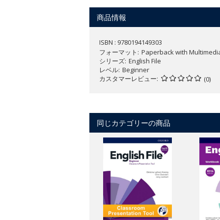
教材に関する詳細は
こちら
から。
商品情報
ISBN : 9780194149303
フォーマット
Paperback with Multimedi
シリーズ
English File
レベル
Beginner
カスタマーレビュー
(0)
同じカテゴリーの商品