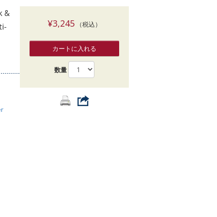
索
k &
¥3,245
（税込）
i-
カートに入れる
数量
er