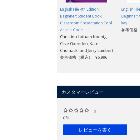
English File 4th Edition:
English Fil
Beginner: Student Book
Beginner:
Classroom Presentation Tool
key
参考価格（税
Access Code
Christina Latham-Koenig,
Clive Oxenden, Kate
Chomacki and Jerry Lambert
参考価格（税込）: ¥6,996
カスタマーレビュー
0
0件
レビューを書く