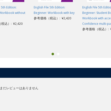
e 5th Edition:
English File 5th Edition:
English File 5th Editi
 Workbook without
Beginner: Workbook with key
Beginner: Student B
参考価格（税込）: ¥2,420
Workbook with access
込）: ¥2,420
Confidence multi-pa
参考価格（税込）: ¥3
まだレビューはありません