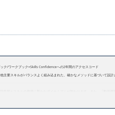
/ワークブック+Skills Confidenceへの2年間のアクセスコード
、発音、その他主要スキルがバランスよく組み込まれた、確かなメソッドに基づいて設
語学習とスキルの発達に新たなダイナミズムが加わります。また、「動画視
題が会話やディベートを促進します。
Grammer, Vocabulary, Pronunciation)メソッド
fidenceへのアクセス