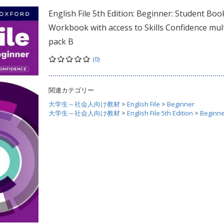
English File 5th Edition: Beginner: Student Boo
Workbook with access to Skills Confidence mult
pack B
(0)
関連カテゴリー
大学生～社会人向け教材
>
English File
>
Beginner
大学生～社会人向け教材
>
English File 5th Edition
>
Beginn