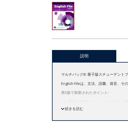
説明
マルチパックB: 冊子版スチューデントブック
English Fileは、文法、語彙
第5版で刷新されたポイント:
動画を活用したレッスンにより、英
習」にも最適です。
続きを読む
刷新されたテキスト、トピック、課
強化されたスキルシラバスと実績のあるGVP (
Skills Confidence / Exam Con