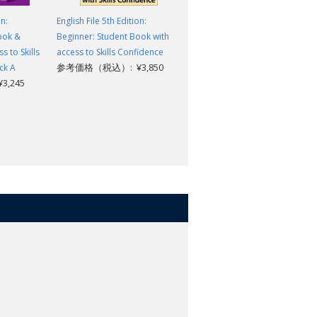
on:
English File 5th Edition:
English File 5th Edition:
ook &
Beginner: Student Book with
Beginner: Workbook with key
参考価格（税込）: ¥2,420
 to Skills
access to Skills Confidence
参考価格（税込）: ¥3,850
ck A
,245