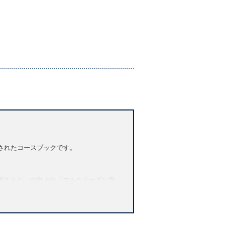
計されたコースブックです。
聴スキル」の向上や「マルチモーダル学