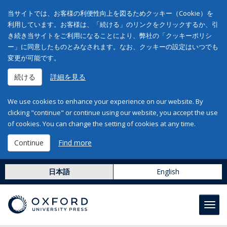
当サイトでは、お客様の利便性向上を図るためクッキー（Cookie）を
利用しています。お客様は、「続ける」のリンクをクリックするか、引
き続き当サイトをご利用になることにより、弊社の「クッキーポリシ
ー」に同意したものとみなされます。なお、クッキーの設定はいつでも
変更が可能です。
続ける
詳細を見る
We use cookies to enhance your experience on our website. By
clicking "continue" or continue using our website, you accept the use
of cookies. You can change the setting of cookies at any time.
Continue
Find more
日本語
English
Toggl
navig