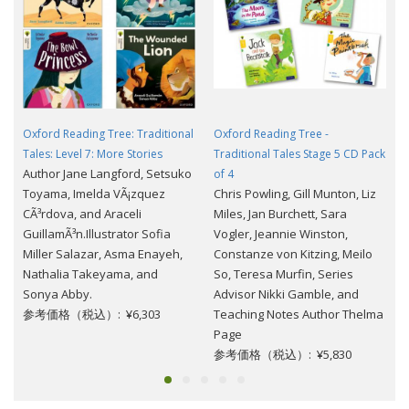
Oxford Reading Tree: Traditional
Oxford Reading Tree -
Tales: Level 7: More Stories
Traditional Tales Stage 5 CD Pack
Author Jane Langford, Setsuko
of 4
Toyama, Imelda VÃ¡zquez
Chris Powling, Gill Munton, Liz
CÃ³rdova, and Araceli
Miles, Jan Burchett, Sara
GuillamÃ³n.Illustrator Sofia
Vogler, Jeannie Winston,
Miller Salazar, Asma Enayeh,
Constanze von Kitzing, Meilo
Nathalia Takeyama, and
So, Teresa Murfin, Series
Sonya Abby.
Advisor Nikki Gamble, and
参考価格（税込）: ¥6,303
Teaching Notes Author Thelma
Page
参考価格（税込）: ¥5,830