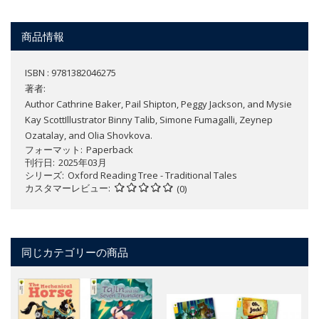
商品情報
ISBN : 9781382046275
著者:
Author Cathrine Baker, Pail Shipton, Peggy Jackson, and Mysie
Kay ScottIllustrator Binny Talib, Simone Fumagalli, Zeynep
Ozatalay, and Olia Shovkova.
フォーマット
Paperback
刊行日
2025年03月
シリーズ
Oxford Reading Tree - Traditional Tales
カスタマーレビュー
(0)
同じカテゴリーの商品