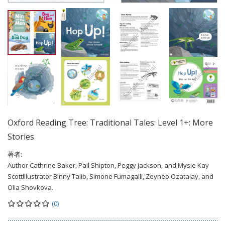
Oxford Reading Tree: Traditional Tales: Level 1+: More
Stories
著者:
Author Cathrine Baker, Pail Shipton, Peggy Jackson, and Mysie Kay
ScottIllustrator Binny Talib, Simone Fumagalli, Zeynep Ozatalay, and
Olia Shovkova.
(0)