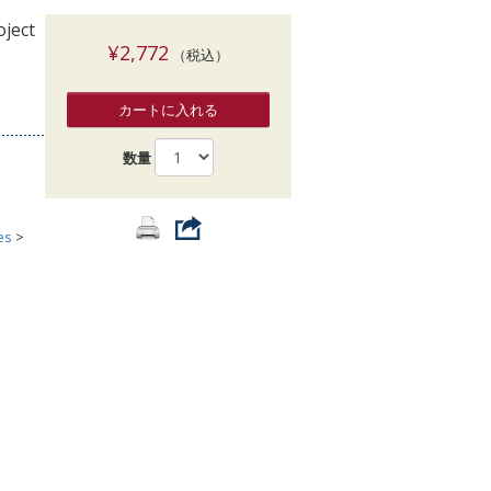
索
oject
¥2,772
（税込）
カートに入れる
数量
es
>