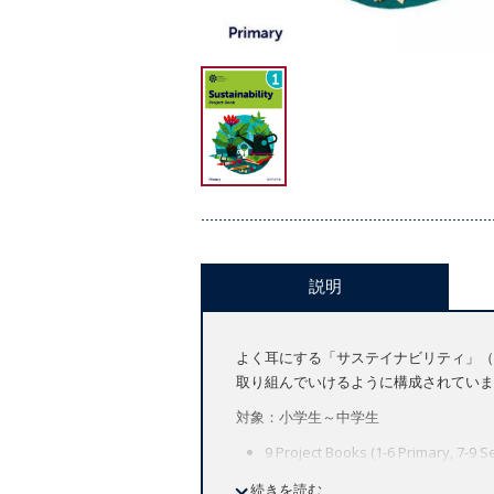
説明
よく耳にする「サステイナビリティ」（
取り組んでいけるように構成されていま
対象：小学生～中学生
9 Project Books (1-6 Primary, 7-9 
9 Teacher's Guides (1-6 Primary, 
続きを読む