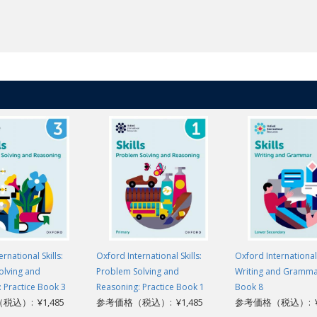
rnational Skills:
Oxford International Skills:
Oxford International 
olving and
Problem Solving and
Writing and Grammar
 Practice Book 3
Reasoning: Practice Book 1
Book 8
込）: ¥1,485
参考価格（税込）: ¥1,485
参考価格（税込）: ¥1