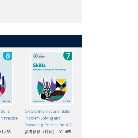
Skills:
Oxford International Skills:
Oxford International Skills:
: Practice
Problem Solving and
Problem Solving and
Reasoning: Practice Book 7
Reasoning: Practice Book 5
,485
参考価格（税込）: ¥1,485
参考価格（税込）: ¥1,485