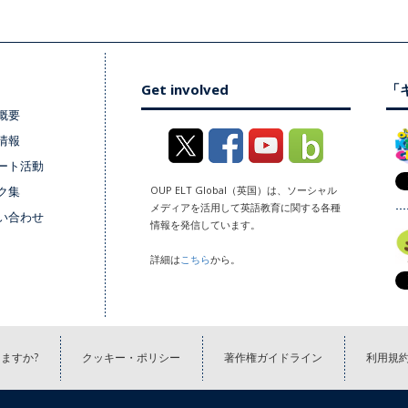
Get involved
「キ
概要
情報
ート活動
ク集
OUP ELT Global（英国）は、ソーシャル
メディアを活用して英語教育に関する各種
い合わせ
情報を発信しています。
詳細は
こちら
から。
ますか?
クッキー・ポリシー
著作権ガイドライン
利用規