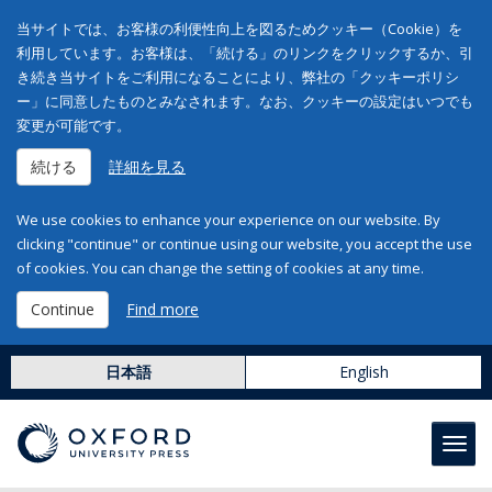
当サイトでは、お客様の利便性向上を図るためクッキー（Cookie）を
利用しています。お客様は、「続ける」のリンクをクリックするか、引
き続き当サイトをご利用になることにより、弊社の「クッキーポリシ
ー」に同意したものとみなされます。なお、クッキーの設定はいつでも
変更が可能です。
続ける
詳細を見る
We use cookies to enhance your experience on our website. By
clicking "continue" or continue using our website, you accept the use
of cookies. You can change the setting of cookies at any time.
Continue
Find more
日本語
English
Toggl
navig