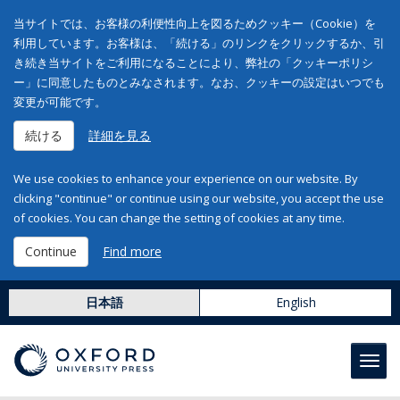
当サイトでは、お客様の利便性向上を図るためクッキー（Cookie）を
利用しています。お客様は、「続ける」のリンクをクリックするか、引
き続き当サイトをご利用になることにより、弊社の「クッキーポリシ
ー」に同意したものとみなされます。なお、クッキーの設定はいつでも
変更が可能です。
続ける
詳細を見る
We use cookies to enhance your experience on our website. By
clicking "continue" or continue using our website, you accept the use
of cookies. You can change the setting of cookies at any time.
Continue
Find more
日本語
English
Toggl
navig