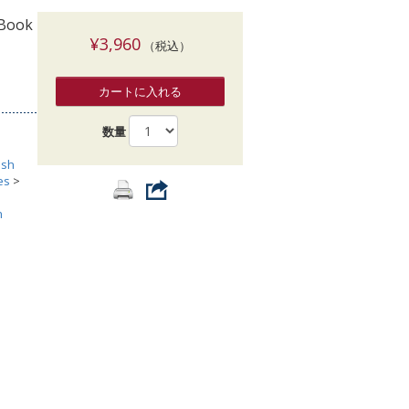
索
 Book
¥3,960
（税込）
カートに入れる
数量
ish
es
>
h