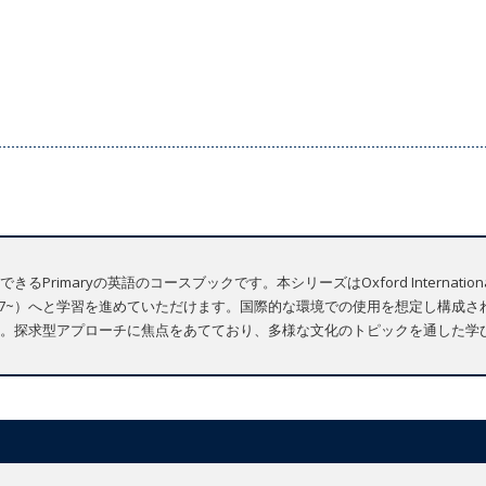
imaryの英語のコースブックです。本シリーズはOxford International P
ズ（Level 7~）へと学習を進めていただけます。国際的な環境での使用を想定し
。探求型アプローチに焦点をあてており、多様な文化のトピックを通した学