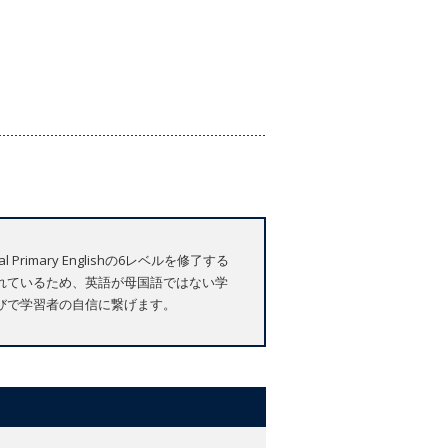
rimary Englishの6レベルを修了する
構成されているため、英語が母国語ではない学
びで学習者の自信に繋げます。