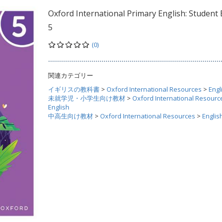
Oxford International Primary English: Student
5
(0)
関連カテゴリー
イギリスの教科書
>
Oxford International Resources
>
Engl
未就学児・小学生向け教材
>
Oxford International Resourc
English
中高生向け教材
>
Oxford International Resources
>
Englis