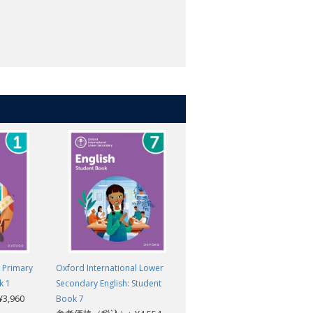
l Primary
Oxford International Lower
Oxford International Primary
k 1
Secondary English: Student
English: Student Book 4
,960
参考価格（税込）: ¥3,960
Book 7