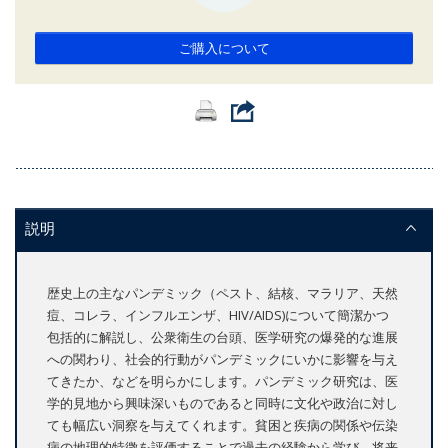
ご購入について
説明
歴史上の主なパンデミック（ペスト、結核、マラリア、天然
痘、コレラ、インフルエンザ、HIV/AIDS)について簡潔かつ
包括的に解説し、公衆衛生の台頭、医学研究の爆発的な進展
への関わり、社会的行動がパンデミックにいかに影響を与え
てきたか、などを明らかにします。パンデミック研究は、医
学的見地から興味深いものであると同時に文化や政治に対し
ても幅広い洞察を与えてくれます。貧困と疾病の関係や伝染
病の地理的特徴を評価することで過去の経験から学び、将来