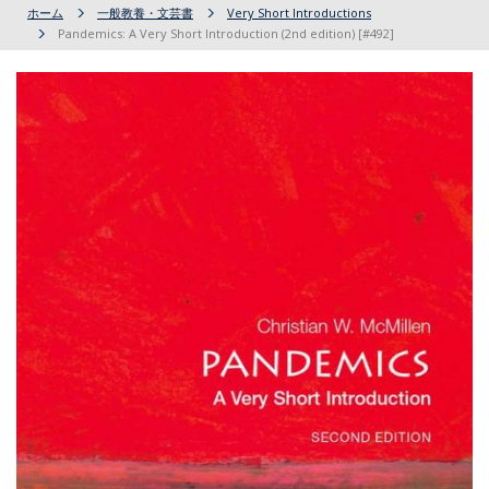
ホーム
一般教養・文芸書
Very Short Introductions
Pandemics: A Very Short Introduction (2nd edition) [#492]