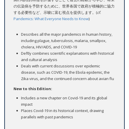
の伝染病を予防するために、世界各国で政府が積極的に協力
する必要性など、示唆に富む視点を提供します。(
cf.
Pandemics: What Everyone Needs to Know
)
Describes all the major pandemics in human history,
including plague, tuberculosis, malaria, smallpox,
cholera, HIV/AIDS, and COVID-19
Deftly combines scientific explanations with historical
and cultural analysis
Deals with current discussions over epidemic
disease, such as COVID-19, the Ebola epidemic, the
Zika virus, and the continued concern about avian flu
New to this Edition:
Includes a new chapter on Covid-19 and its global
impact
Places Covid-19 in its historical context, drawing
parallels with past pandemics