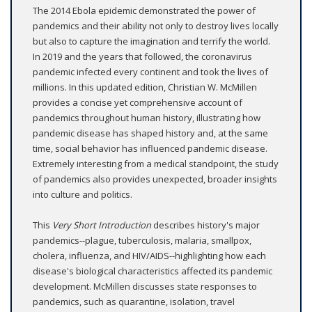
The 2014 Ebola epidemic demonstrated the power of
pandemics and their ability not only to destroy lives locally
but also to capture the imagination and terrify the world.
In 2019 and the years that followed, the coronavirus
pandemic infected every continent and took the lives of
millions. In this updated edition, Christian W. McMillen
provides a concise yet comprehensive account of
pandemics throughout human history, illustrating how
pandemic disease has shaped history and, at the same
time, social behavior has influenced pandemic disease.
Extremely interesting from a medical standpoint, the study
of pandemics also provides unexpected, broader insights
into culture and politics.
This
Very Short Introduction
describes history's major
pandemics--plague, tuberculosis, malaria, smallpox,
cholera, influenza, and HIV/AIDS--highlighting how each
disease's biological characteristics affected its pandemic
development. McMillen discusses state responses to
pandemics, such as quarantine, isolation, travel