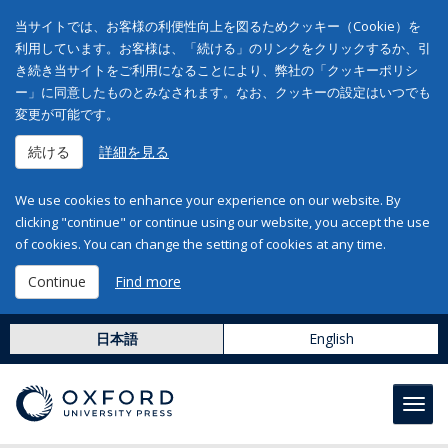
当サイトでは、お客様の利便性向上を図るためクッキー（Cookie）を
利用しています。お客様は、「続ける」のリンクをクリックするか、引
き続き当サイトをご利用になることにより、弊社の「クッキーポリシ
ー」に同意したものとみなされます。なお、クッキーの設定はいつでも
変更が可能です。
続ける
詳細を見る
We use cookies to enhance your experience on our website. By
clicking "continue" or continue using our website, you accept the use
of cookies. You can change the setting of cookies at any time.
Continue
Find more
日本語
English
Toggl
navig