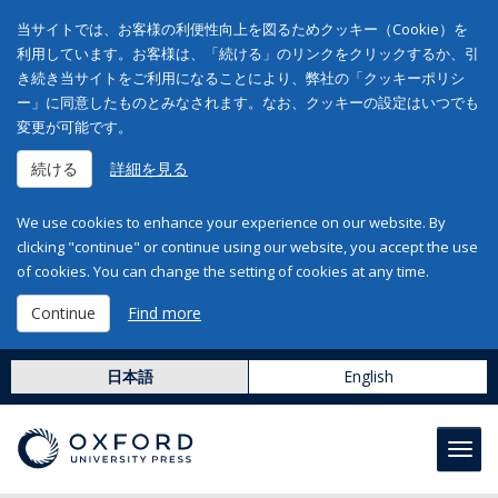
当サイトでは、お客様の利便性向上を図るためクッキー（Cookie）を
利用しています。お客様は、「続ける」のリンクをクリックするか、引
き続き当サイトをご利用になることにより、弊社の「クッキーポリシ
ー」に同意したものとみなされます。なお、クッキーの設定はいつでも
変更が可能です。
続ける
詳細を見る
We use cookies to enhance your experience on our website. By
clicking "continue" or continue using our website, you accept the use
of cookies. You can change the setting of cookies at any time.
Continue
Find more
日本語
English
Toggl
navig