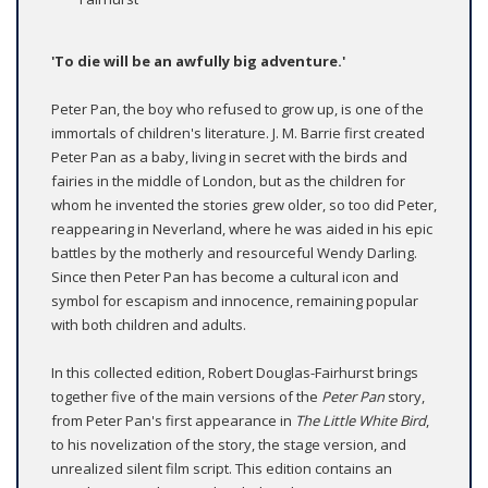
'To die will be an awfully big adventure.'
Peter Pan, the boy who refused to grow up, is one of the
immortals of children's literature. J. M. Barrie first created
Peter Pan as a baby, living in secret with the birds and
fairies in the middle of London, but as the children for
whom he invented the stories grew older, so too did Peter,
reappearing in Neverland, where he was aided in his epic
battles by the motherly and resourceful Wendy Darling.
Since then Peter Pan has become a cultural icon and
symbol for escapism and innocence, remaining popular
with both children and adults.
In this collected edition, Robert Douglas-Fairhurst brings
together five of the main versions of the
Peter Pan
story,
from Peter Pan's first appearance in
The Little White Bird
,
to his novelization of the story, the stage version, and
unrealized silent film script. This edition contains an