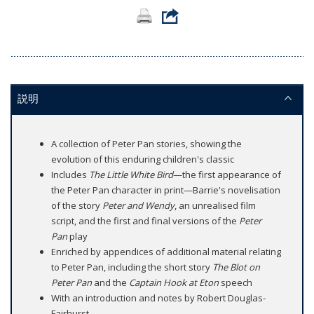
説明
A collection of Peter Pan stories, showing the
evolution of this enduring children's classic
Includes
The Little White Bird
—the first appearance of
the Peter Pan character in print—Barrie's novelisation
of the story
Peter and Wendy
, an unrealised film
script, and the first and final versions of the
Peter
Pan
play
Enriched by appendices of additional material relating
to Peter Pan, including the short story
The Blot on
Peter Pan
and the
Captain Hook at Eton
speech
With an introduction and notes by Robert Douglas-
Fairhurst